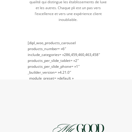
qualité qui distingue les établissements de luxe
et les autres. Chaque pli est un pas vers
l’excellence et vers une expérience client
inoubliable.
[dipl_woo_products_carousel
products_number= »6″
include_categories= »286,459,460,463,458″
products_per_slide_tablet= »2″
products_per_slide_phone= »1″
_builder_version= »4.21.0″
_module_preset= »default »
global_colors_info= »{} »
theme_builder_area= »post_content »]
[/dipl_woo_products_carousel]