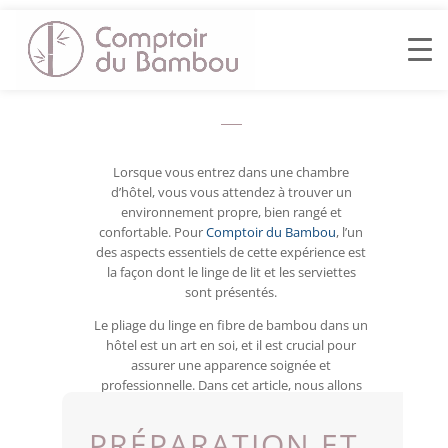
TECHNIQUES DE
PLIAGE DU LINGE
EN FIBRE DE
BAMBOU
Lorsque vous entrez dans une chambre
d’hôtel, vous vous attendez à trouver un
environnement propre, bien rangé et
confortable. Pour
Comptoir du Bambou
, l’un
des aspects essentiels de cette expérience est
la façon dont le linge de lit et les serviettes
sont présentés.
Le pliage du linge en fibre de bambou dans un
hôtel est un art en soi, et il est crucial pour
assurer une apparence soignée et
professionnelle. Dans cet article, nous allons
explorer les techniques de pliage
couramment utilisées dans l’industrie
PRÉPARATION ET
hôtelière.