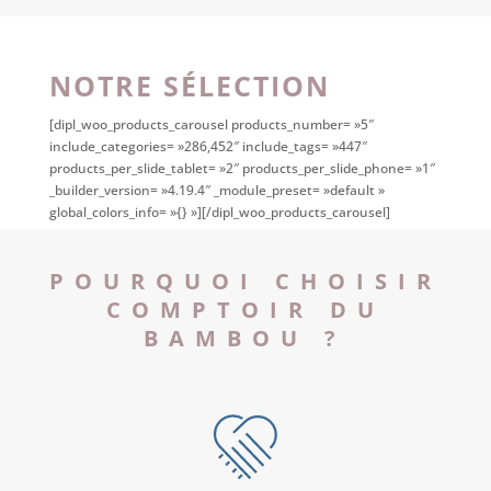
NOTRE SÉLECTION
[dipl_woo_products_carousel products_number= »5″
include_categories= »286,452″ include_tags= »447″
products_per_slide_tablet= »2″ products_per_slide_phone= »1″
_builder_version= »4.19.4″ _module_preset= »default »
global_colors_info= »{} »][/dipl_woo_products_carousel]
POURQUOI CHOISIR
COMPTOIR DU
BAMBOU ?