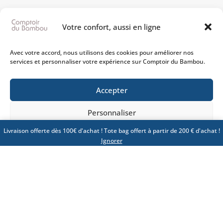
ACCOMPAGNEMENT
Votre confort, aussi en ligne
Notre équipe est à vos côtés dans toutes les phases
du développement de votre linge.
Avec votre accord, nous utilisons des cookies pour améliorer nos
services et personnaliser votre expérience sur Comptoir du Bambou.
Accepter
FIABILITÉ
Personnaliser
Nous prenons en compte vos contraintes et mettons tout en
Livraison offerte dès 100€ d'achat ! Tote bag offert à partir de 200 € d'achat !
oeuvre pour vous livrer rapidement.
Politique de confidentialité
CGV
Ignorer
COLLABORATION
Nos produits sont fait pour durer et vous