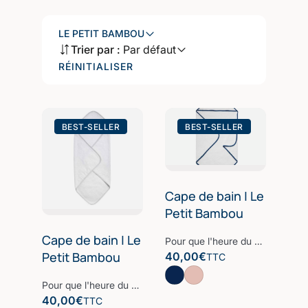
LE PETIT BAMBOU
Trier par :
Par défaut
RÉINITIALISER
BEST-SELLER
BEST-SELLER
Cape de bain | Le
Petit Bambou
Cape de bain | Le
Pour que l'heure du bain soit un moment rempli de douceur, notre cape de bain en fibre de bambou dorlote votre bébé. Nos éponges confectionnées à partir d’une des fibres les plus nobles, la Fibre B., sont ultra-douces, absorbantes et sèchent rapidement. Comme tous nos produits, notre cape de bain est certifiée Oeko-Tex qui assure l'absence de produits chimiques nocifs. Notre linge de bain participe avec style à votre bien-être et à la protection de la planète. Nos Collections de linge de bain sont fabriquées dans les meilleurs ateliers d’Europe.
Petit Bambou
40,00
€
TTC
Pour que l'heure du bain soit un moment rempli de douceur, notre cape de bain en fibre de bambou dorlote votre bébé. Nos éponges confectionnées à partir d’une des fibres les plus nobles, la Fibre B., sont ultra-douces, absorbantes et sèchent rapidement. Comme tous nos produits, notre cape de bain est certifiée Oeko-Tex qui assure l'absence de produits chimiques nocifs. Notre linge de bain participe avec style à votre bien-être et à la protection de la planète. Nos Collections de linge de bain sont fabriquées dans les meilleurs ateliers d’Europe.
40,00
€
TTC