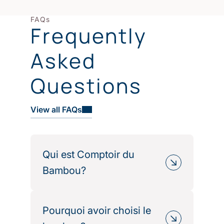
FAQs
Frequently
Asked
Questions
View all FAQs
Qui est Comptoir du
Bambou?
Comptoir du Bambou est une marque
française spécialisée dans le linge de
Pourquoi avoir choisi le
maison haut de gamme fabriqué à