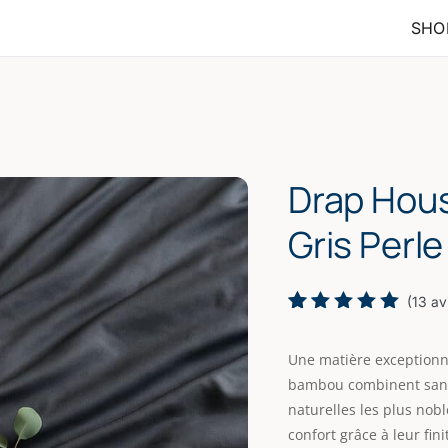
SHO
Drap Hous
Gris Perle
(
13
av
Noté
13
5.00
sur 5
Une matière exceptionne
basé
sur
bambou combinent sans e
notations
naturelles les plus nobl
client
confort grâce à leur fini