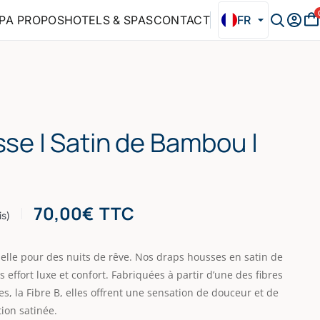
P
A PROPOS
HOTELS & SPAS
CONTACT
FR
se | Satin de Bambou |
70,00
€
TTC
is)
lle pour des nuits de rêve. Nos draps housses en satin de
ffort luxe et confort. Fabriquées à partir d’une des fibres
es, la Fibre B, elles offrent une sensation de douceur et de
tion satinée.