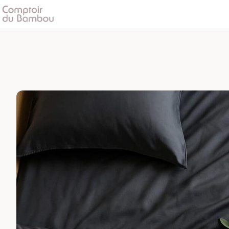
quantité
de
Drap
Housse
|
Satin
de
Bambou
|
Gris
Perle