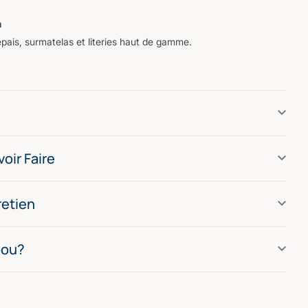
m
ais, surmatelas et literies haut de gamme.
oir Faire
retien
bou?