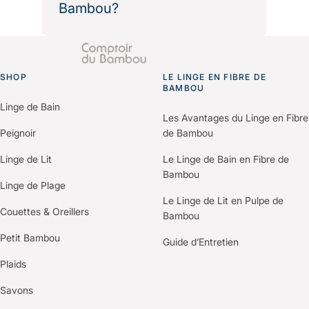
Bambou?
Nous fournissons les informations
environnementales et les bilans
Il vous suffit de nous contacter via le
carbone produits pour vos
formulaire “Espace Professionnels”
démarches de certification (Green
SHOP
du site.
LE LINGE EN FIBRE DE
Go to homepage
Key, Clef Verte, Ecolabel…).
BAMBOU
Un membre de notre équipe vous
Linge de Bain
recontactera pour comprendre vos
Les Avantages du Linge en Fibre
besoins et construire une offre
Peignoir
de Bambou
personnalisée selon votre
Linge de Lit
Le Linge de Bain en Fibre de
établissement.
Bambou
Linge de Plage
Le Linge de Lit en Pulpe de
Couettes & Oreillers
Bambou
Petit Bambou
Guide d’Entretien
Plaids
Savons