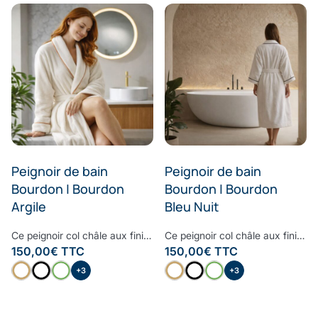
Peignoir de bain
Peignoir de bain
Bourdon | Bourdon
Bourdon | Bourdon
Argile
Bleu Nuit
Ce peignoir col châle aux finitions raffinées et haut de gamme est le peignoir à avoir dans sa salle de bain. Moelleux, doux et très confortable, le bourdon embelli ce peignoir pour lui donner un style contemporain et cosy. Confectionné à partir d’une des fibres les plus nobles, la Fibre B., ce peignoir est ultra-doux, absorbant et sèche rapidement. Notre linge de bain participe avec style à votre bien-être et à la protection de la planète. Nos Collections de linge de bain sont fabriquées dans les meilleurs ateliers d’Europe.
Ce peignoir col châle aux finitions raffinées et haut de gamme est le peignoir à avoir dans sa salle de bain. Moelleux, doux et très confortable, le bourdon embelli ce peignoir pour lui donner un style contemporain et cosy. Confectionné à partir d’une des fibres les plus nobles, la Fibre B., ce peignoir est ultra-doux, absorbant et sèche rapidement. Notre linge de bain participe avec style à votre bien-être et à la protection de la planète. Nos Collections de linge de bain sont fabriquées dans les meilleurs ateliers d’Europe.
150,00
€
TTC
150,00
€
TTC
+3
+3