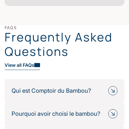
FAQS
Frequently Asked
Questions
View all FAQs
Qui est Comptoir du Bambou?
Comptoir du Bambou est une marque française
spécialisée dans le linge de maison haut de
Pourquoi avoir choisi le bambou?
gamme fabriqué à partir de fibres naturelles de
bambou. Nous proposons des collections de linge
Le bambou est une ressource renouvelable,