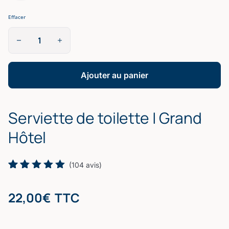
Effacer
quantité
de
Serviette
de
toilette
Ajouter au panier
|
Grand
Hôtel
Serviette de toilette | Grand
Hôtel
(
104
avis)
Noté
104
5.00
sur 5
22,00
€
TTC
basé
sur
notations
client