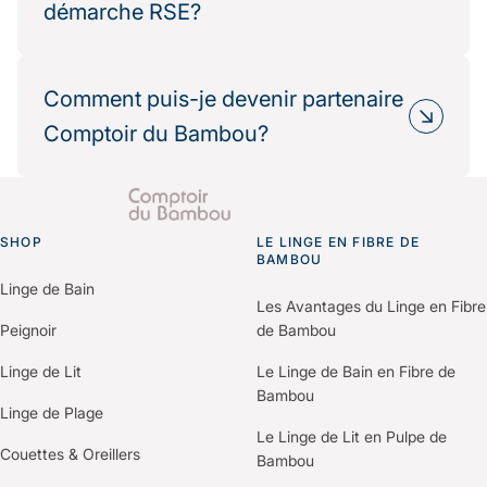
démarche RSE?
circuits courts, emballages recyclés et
recyclables, production éthique.
Oui, de nombreux partenaires hôteliers
Résultat : une réduction mesurable de votre
choisissent Comptoir du Bambou dans le cadre
Comment puis-je devenir partenaire
impact environnemental.
de leur politique RSE.
Comptoir du Bambou?
Nous fournissons les informations
environnementales et les bilans carbone produits
Il vous suffit de nous contacter via le formulaire
pour vos démarches de certification (Green Key,
“Espace Professionnels” du site.
Clef Verte, Ecolabel…).
SHOP
Un membre de notre équipe vous recontactera
LE LINGE EN FIBRE DE
Go to homepage
BAMBOU
pour comprendre vos besoins et construire une
Linge de Bain
offre personnalisée selon votre établissement.
Les Avantages du Linge en Fibre
Peignoir
de Bambou
Linge de Lit
Le Linge de Bain en Fibre de
Bambou
Linge de Plage
Le Linge de Lit en Pulpe de
Couettes & Oreillers
Bambou