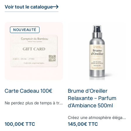
Voir tout le catalogue
NOUVEAUTÉ
Carte Cadeau 100€
Brume d’Oreiller
Relaxante – Parfum
Ne perdez plus de temps à trouver le cadeau parfait. Surprenez vos proches avec le cadeau dont ils ont toujours rêvé : offrez-leur la E-Carte Cadeau Comptoir du Bambou pour leur permettre de réaliser toutes leurs envies. Choisissez le montant à créditer sur la carte cadeau, ajoutez un message personnalisé et laissez la magie Comptoir du Bambou opérer.
d’Ambiance 500ml
Créez une atmosphère élégante et apaisante, à chaque instant.Vaporisez cette brume d’ambiance dans votre intérieur pour diffuser une signature olfactive raffinée, subtile et enveloppante. Sa composition associe une eau de bambou délicate à des notes fraîches d’écorces de bergamote et de feuilles de basilic, légèrement froissées. Une fragrance contemporaine où la douceur végétale rencontre la vivacité des agrumes, pour un équilibre parfaitement maîtrisé. À la fois fraîche, naturelle et sophistiquée, cette senteur transforme vos espaces en véritables lieux de bien-être, inspirés des plus beaux établissements. Formulée sans ingrédients synthétiques controversés, elle respecte votre environnement tout en sublimant votre intérieur. Sillage : bergamote - bambou - basilic - musc
100,00
€
TTC
145,00
€
TTC