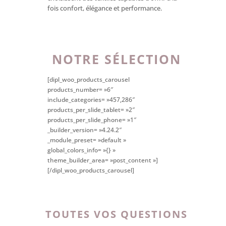
fois confort, élégance et performance.
NOTRE SÉLECTION
[dipl_woo_products_carousel
products_number= »6″
include_categories= »457,286″
products_per_slide_tablet= »2″
products_per_slide_phone= »1″
_builder_version= »4.24.2″
_module_preset= »default »
global_colors_info= »{} »
theme_builder_area= »post_content »]
[/dipl_woo_products_carousel]
TOUTES VOS QUESTIONS