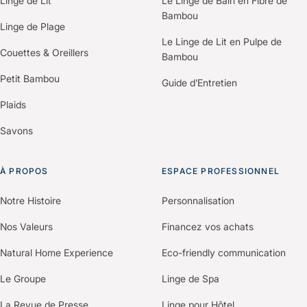
Linge de Lit
Le Linge de Bain en Fibre de
professionnels ou partenaires qui
Bambou
souhaitent explorer ces applications
Linge de Plage
dans le cadre d’un cahier des
Le Linge de Lit en Pulpe de
Couettes & Oreillers
charges spécifique. La Fibre B® est
Bambou
une plateforme d’innovation ouverte,
Petit Bambou
Guide d’Entretien
pas un produit figé.
Plaids
Savons
À PROPOS
ESPACE PROFESSIONNEL
Notre Histoire
Personnalisation
Nos Valeurs
Financez vos achats
Natural Home Experience
Eco-friendly communication
Le Groupe
Linge de Spa
La Revue de Presse
Linge pour Hôtel