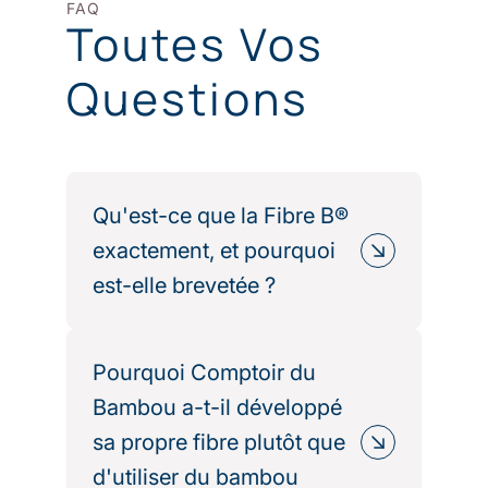
FAQ
Toutes Vos
Questions
Qu'est-ce que la Fibre B®
exactement, et pourquoi
est-elle brevetée ?
La Fibre B® est une fibre textile
exclusive développée par Comptoir
Pourquoi Comptoir du
du Bambou après plusieurs années
Bambou a-t-il développé
de Recherche & Développement. Elle
sa propre fibre plutôt que
résulte d’un assemblage savant entre
d'utiliser du bambou
une espèce de bambou sélectionnée