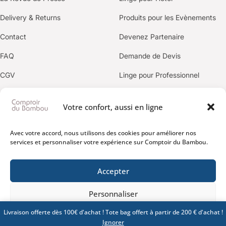
Delivery & Returns
Produits pour les Evènements
Contact
Devenez Partenaire
FAQ
Demande de Devis
CGV
Linge pour Professionnel
Politique de confidentialité
Votre confort, aussi en ligne
OUR BRANDS
Avec votre accord, nous utilisons des cookies pour améliorer nos
services et personnaliser votre expérience sur Comptoir du Bambou.
Accepter
Personnaliser
Livraison offerte dès 100€ d'achat ! Tote bag offert à partir de 200 € d'achat !
Politique de confidentialité
CGV
© 2026 Comptoir du Bambou. Premium Organic Atelier.
Ignorer