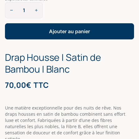
quantité
de
Drap
Housse
|
Ajouter au panier
Satin
de
Bambou
Drap Housse | Satin de
|
Blanc
Bambou | Blanc
70,00
€
TTC
Une matière exceptionnelle pour des nuits de rêve. Nos
draps housses en satin de bambou combinent sans effort
luxe et confort. Fabriquées à partir d’une des fibres
naturelles les plus nobles, la Fibre B, elles offrent une
sensation de douceur et de confort grâce à leur finition
satinée.