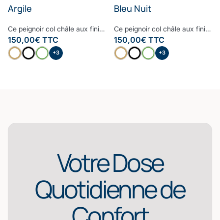
Argile
Bleu Nuit
Ce peignoir col châle aux finitions raffinées et haut de gamme est le peignoir à avoir dans sa salle de bain. Moelleux, doux et très confortable, le bourdon embelli ce peignoir pour lui donner un style contemporain et cosy. Confectionné à partir d’une des fibres les plus nobles, la Fibre B., ce peignoir est ultra-doux, absorbant et sèche rapidement. Notre linge de bain participe avec style à votre bien-être et à la protection de la planète. Nos Collections de linge de bain sont fabriquées dans les meilleurs ateliers d’Europe.
Ce peignoir col châle aux finitions raffinées et haut de gamme est le peignoir à avoir dans sa salle de bain. Moelleux, doux et très confortable, le bourdon embelli ce peignoir pour lui donner un style contemporain et cosy. Confectionné à partir d’une des fibres les plus nobles, la Fibre B., ce peignoir est ultra-doux, absorbant et sèche rapidement. Notre linge de bain participe avec style à votre bien-être et à la protection de la planète. Nos Collections de linge de bain sont fabriquées dans les meilleurs ateliers d’Europe.
150,00
€
TTC
150,00
€
TTC
+3
+3
Votre Dose
Quotidienne de
Confort