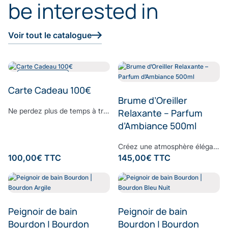
be interested in
Voir tout le catalogue
NOUVEAUTÉ
Carte Cadeau 100€
Brume d’Oreiller
Ne perdez plus de temps à trouver le cadeau parfait. Surprenez vos proches avec le cadeau dont ils ont toujours rêvé : offrez-leur la E-Carte Cadeau Comptoir du Bambou pour leur permettre de réaliser toutes leurs envies. Choisissez le montant à créditer sur la carte cadeau, ajoutez un message personnalisé et laissez la magie Comptoir du Bambou opérer.
Relaxante – Parfum
d’Ambiance 500ml
Créez une atmosphère élégante et apaisante, à chaque instant.Vaporisez cette brume d’ambiance dans votre intérieur pour diffuser une signature olfactive raffinée, subtile et enveloppante. Sa composition associe une eau de bambou délicate à des notes fraîches d’écorces de bergamote et de feuilles de basilic, légèrement froissées. Une fragrance contemporaine où la douceur végétale rencontre la vivacité des agrumes, pour un équilibre parfaitement maîtrisé. À la fois fraîche, naturelle et sophistiquée, cette senteur transforme vos espaces en véritables lieux de bien-être, inspirés des plus beaux établissements. Formulée sans ingrédients synthétiques controversés, elle respecte votre environnement tout en sublimant votre intérieur. Sillage : bergamote - bambou - basilic - musc
100,00
€
TTC
145,00
€
TTC
Peignoir de bain
Peignoir de bain
Bourdon | Bourdon
Bourdon | Bourdon