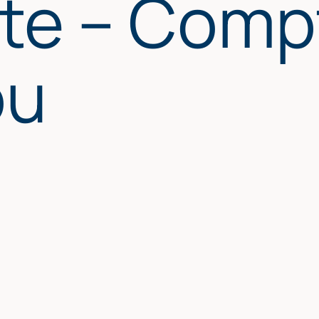
te – Compt
ou