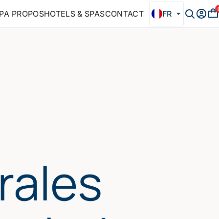
P
A PROPOS
HOTELS & SPAS
CONTACT
FR
rales