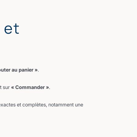
 et
outer au panier »
.
t sur
« Commander »
.
 exactes et complètes, notamment une