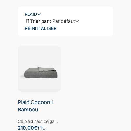
PLAID
Trier par :
Par défaut
RÉINITIALISER
Plaid Cocoon |
Bambou
Ce plaid haut de gamme est fabriqué à partir d'un mélange entre la fibre de bambou, douce et respirante avec une fibre de polyester, peu froissable et qui conserve la chaleur. Le résultat de cette alliance de matières nobles est un plaid haut de gamme qui vous accompagnera lors des soirées d'hiver et embellira votre intérieur avec son design raffiné et intemporel. Notre plaid a une certaine épaisseur tout en restant très léger avec une texture lisse. Confectionné à partir d’une des fibres les plus nobles et écologiques du monde, la Fibre B., ce plaid est ultra-doux, absorbant et sèche rapidement. Notre linge de bain participe avec style à votre bien-être et à la protection de la planète. Nos Collections de linge de bain sont fabriquées dans les meilleurs ateliers d’Europe.
210,00
€
TTC