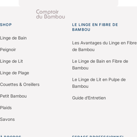
environnementales et les bilans
Il vous suffit de nous contacter via le
carbone produits pour vos
formulaire “Espace Professionnels”
démarches de certification (Green
SHOP
du site.
LE LINGE EN FIBRE DE
Go to homepage
Key, Clef Verte, Ecolabel…).
BAMBOU
Un membre de notre équipe vous
Linge de Bain
recontactera pour comprendre vos
Les Avantages du Linge en Fibre
besoins et construire une offre
Peignoir
de Bambou
personnalisée selon votre
Linge de Lit
Le Linge de Bain en Fibre de
établissement.
Bambou
Linge de Plage
Le Linge de Lit en Pulpe de
Couettes & Oreillers
Bambou
Petit Bambou
Guide d’Entretien
Plaids
Savons