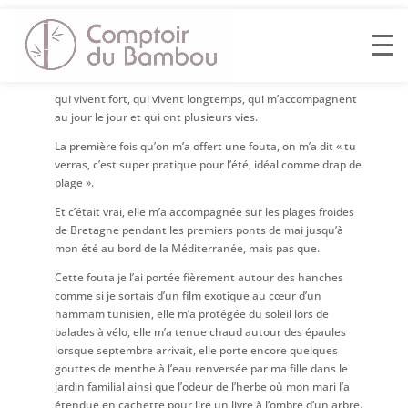
Je ne suis pas du genre à plier milimétriquement mes
affaires et à les laisser religieusement au fond d’un tiroir.
Pour moi, la mode c’est tout le contraire, j’aime les pièces
qui vivent fort, qui vivent longtemps, qui m’accompagnent
au jour le jour et qui ont plusieurs vies.
La première fois qu’on m’a offert une fouta, on m’a dit « tu
verras, c’est super pratique pour l’été, idéal comme drap de
plage ».
Et c’était vrai, elle m’a accompagnée sur les plages froides
de Bretagne pendant les premiers ponts de mai jusqu’à
mon été au bord de la Méditerranée, mais pas que.
Cette fouta je l’ai portée fièrement autour des hanches
comme si je sortais d’un film exotique au cœur d’un
hammam tunisien, elle m’a protégée du soleil lors de
balades à vélo, elle m’a tenue chaud autour des épaules
lorsque septembre arrivait, elle porte encore quelques
gouttes de menthe à l’eau renversée par ma fille dans le
jardin familial ainsi que l’odeur de l’herbe où mon mari l’a
étendue en cachette pour lire un livre à l’ombre d’un arbre.