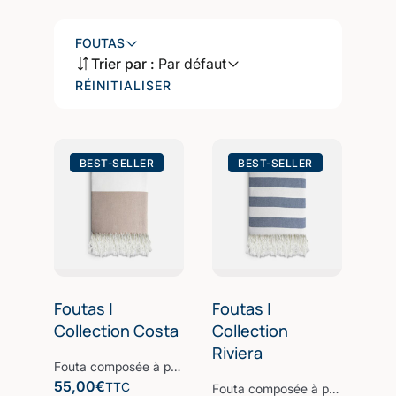
FOUTAS
Trier par :
Par défaut
RÉINITIALISER
BEST-SELLER
BEST-SELLER
Foutas |
Foutas |
Collection Costa
Collection
Riviera
Fouta composée à partir d’une fibre de bambou, la Fibre B, parfaite pour une après-midi à la plage ou au bord de la piscine. Nos foutas sont confectionnées à partir d’une des fibres les plus nobles, la Fibre B. Elles sont ultra-douces, absorbantes et sèchent rapidement. Le design soigné et épuré est idéal pour flâner avec style et confort au soleil. Notre linge de plage participe avec style à votre bien-être et à la protection de la planète. Nos Collections de linge de bain sont fabriquées dans les meilleurs ateliers d’Europe.
55,00
€
TTC
Fouta composée à partir d’une fibre de bambou, la Fibre B, parfaite pour une après-midi à la plage ou au bord de la piscine. Nos foutas sont confectionnées à partir d’une des fibres les plus nobles, la Fibre B. Elles sont ultra-douces, absorbantes et sèchent rapidement. Le design soigné et épuré est idéal pour flâner avec style et confort au soleil. Notre linge de plage participe avec style à votre bien-être et à la protection de la planète. Nos Collections de linge de bain sont fabriquées dans les meilleurs ateliers d’Europe.