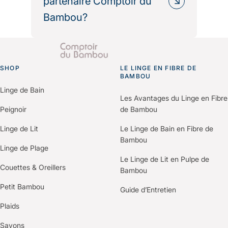
partenaire Comptoir du
politique RSE.
Bambou?
Nous fournissons les informations
environnementales et les bilans
Il vous suffit de nous contacter via le
carbone produits pour vos
formulaire “Espace Professionnels”
démarches de certification (Green
SHOP
du site.
LE LINGE EN FIBRE DE
Go to homepage
Key, Clef Verte, Ecolabel…).
BAMBOU
Un membre de notre équipe vous
Linge de Bain
recontactera pour comprendre vos
Les Avantages du Linge en Fibre
besoins et construire une offre
Peignoir
de Bambou
personnalisée selon votre
Linge de Lit
Le Linge de Bain en Fibre de
établissement.
Bambou
Linge de Plage
Le Linge de Lit en Pulpe de
Couettes & Oreillers
Bambou
Petit Bambou
Guide d’Entretien
Plaids
Savons