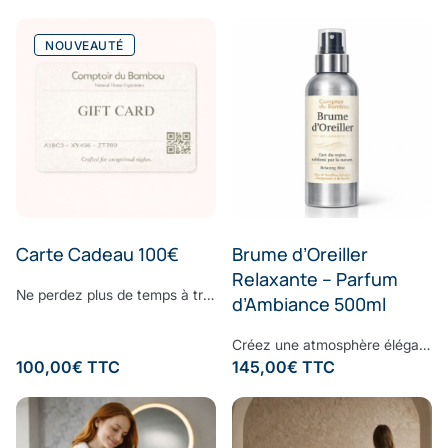
NOUVEAUTÉ
Carte Cadeau 100€
Brume d’Oreiller
Relaxante – Parfum
Ne perdez plus de temps à trouver le cadeau parfait. Surprenez vos proches avec le cadeau dont ils ont toujours rêvé : offrez-leur la E-Carte Cadeau Comptoir du Bambou pour leur permettre de réaliser toutes leurs envies. Choisissez le montant à créditer sur la carte cadeau, ajoutez un message personnalisé et laissez la magie Comptoir du Bambou opérer.
d’Ambiance 500ml
Créez une atmosphère élégante et apaisante, à chaque instant.Vaporisez cette brume d’ambiance dans votre intérieur pour diffuser une signature olfactive raffinée, subtile et enveloppante. Sa composition associe une eau de bambou délicate à des notes fraîches d’écorces de bergamote et de feuilles de basilic, légèrement froissées. Une fragrance contemporaine où la douceur végétale rencontre la vivacité des agrumes, pour un équilibre parfaitement maîtrisé. À la fois fraîche, naturelle et sophistiquée, cette senteur transforme vos espaces en véritables lieux de bien-être, inspirés des plus beaux établissements. Formulée sans ingrédients synthétiques controversés, elle respecte votre environnement tout en sublimant votre intérieur. Sillage : bergamote - bambou - basilic - musc
100,00
€
TTC
145,00
€
TTC