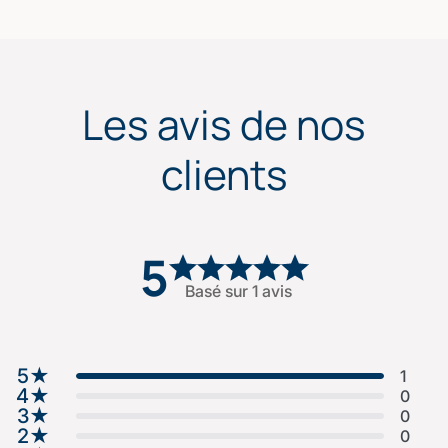
Les avis de nos
clients
5
Basé sur 1 avis
5
★
1
4
★
0
3
★
0
2
★
0