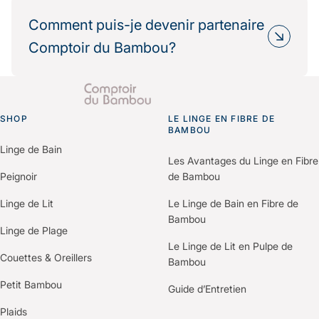
Oui, de nombreux partenaires hôteliers
Résultat : une réduction mesurable de votre
choisissent Comptoir du Bambou dans le cadre
Comment puis-je devenir partenaire
impact environnemental.
de leur politique RSE.
Comptoir du Bambou?
Nous fournissons les informations
environnementales et les bilans carbone produits
Il vous suffit de nous contacter via le formulaire
pour vos démarches de certification (Green Key,
“Espace Professionnels” du site.
Clef Verte, Ecolabel…).
SHOP
Un membre de notre équipe vous recontactera
LE LINGE EN FIBRE DE
Go to homepage
BAMBOU
pour comprendre vos besoins et construire une
Linge de Bain
offre personnalisée selon votre établissement.
Les Avantages du Linge en Fibre
Peignoir
de Bambou
Linge de Lit
Le Linge de Bain en Fibre de
Bambou
Linge de Plage
Le Linge de Lit en Pulpe de
Couettes & Oreillers
Bambou
Petit Bambou
Guide d’Entretien
Plaids