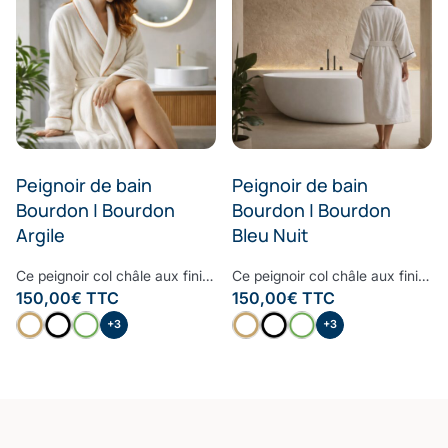
Peignoir de bain
Peignoir de bain
Bourdon | Bourdon
Bourdon | Bourdon
Argile
Bleu Nuit
Ce peignoir col châle aux finitions raffinées et haut de gamme est le peignoir à avoir dans sa salle de bain. Moelleux, doux et très confortable, le bourdon embelli ce peignoir pour lui donner un style contemporain et cosy. Confectionné à partir d’une des fibres les plus nobles, la Fibre B., ce peignoir est ultra-doux, absorbant et sèche rapidement. Notre linge de bain participe avec style à votre bien-être et à la protection de la planète. Nos Collections de linge de bain sont fabriquées dans les meilleurs ateliers d’Europe.
Ce peignoir col châle aux finitions raffinées et haut de gamme est le peignoir à avoir dans sa salle de bain. Moelleux, doux et très confortable, le bourdon embelli ce peignoir pour lui donner un style contemporain et cosy. Confectionné à partir d’une des fibres les plus nobles, la Fibre B., ce peignoir est ultra-doux, absorbant et sèche rapidement. Notre linge de bain participe avec style à votre bien-être et à la protection de la planète. Nos Collections de linge de bain sont fabriquées dans les meilleurs ateliers d’Europe.
150,00
€
TTC
150,00
€
TTC
+3
+3