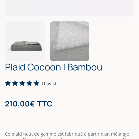
Plaid Cocoon | Bambou
(
1
avis)
Noté
1
5.00
sur 5
210,00
€
TTC
basé
sur
notation
client
Ce plaid haut de gamme est fabriqué à partir d’un mélange