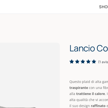
SHO
Lancio C
(
1
avis
Rated
1
5.00
out
of 5
based on
Questo plaid di alta ga
customer
traspirante
con una fibr
rating
alla
trattiene il calore
. 
alta qualità che vi acco
il suo design
raffinato