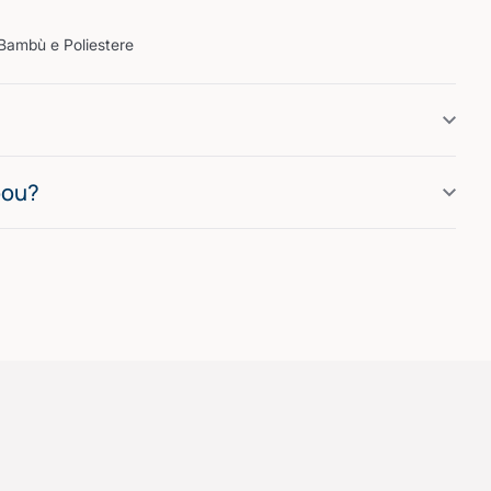
 Bambù e Poliestere
bou?