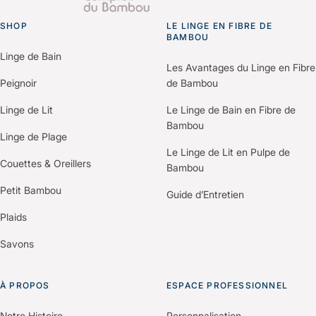
pour vos démarches de certification (Green Key,
“Espace Professionnels” du site.
Clef Verte, Ecolabel…).
SHOP
Un membre de notre équipe vous recontactera
LE LINGE EN FIBRE DE
Go to homepage
BAMBOU
pour comprendre vos besoins et construire une
Linge de Bain
offre personnalisée selon votre établissement.
Les Avantages du Linge en Fibre
Peignoir
de Bambou
Linge de Lit
Le Linge de Bain en Fibre de
Bambou
Linge de Plage
Le Linge de Lit en Pulpe de
Couettes & Oreillers
Bambou
Petit Bambou
Guide d’Entretien
Plaids
Savons
À PROPOS
ESPACE PROFESSIONNEL
Notre Histoire
Personnalisation