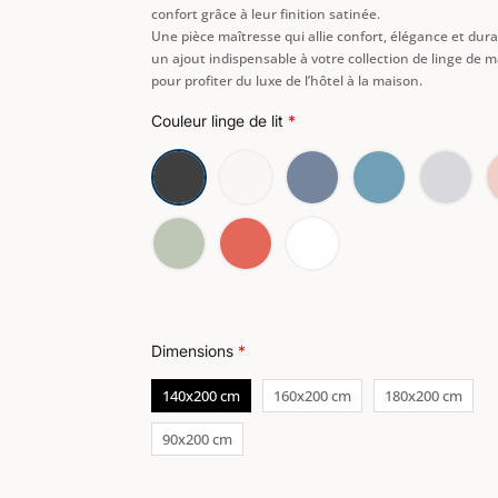
confort grâce à leur finition satinée.
Une pièce maîtresse qui allie confort, élégance et durab
330,00€Plage
313,50€Plage
un ajout indispensable à votre collection de linge de m
pour profiter du luxe de l’hôtel à la maison.
de
de
Couleur linge de lit
*
prix :
prix :
252,00€
239,40€
à
à
330,00€.
313,50€.
Dimensions
*
140x200 cm
160x200 cm
180x200 cm
90x200 cm