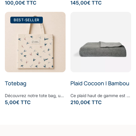
100,00
€
TTC
145,00
€
TTC
BEST-SELLER
Totebag
Plaid Cocoon | Bambou
Découvrez notre tote bag, une fusion élégante entre le style moderne et le design naturel des feuilles de bambou. Parfait pour toutes les occasions, ce sac incarne l'élégance et la durabilité, ajoutant une touche de style à votre quotidien avec son allure raffinée et naturelle.
Ce plaid haut de gamme est fabriqué à partir d'un mélange entre la fibre de bambou, douce et respirante avec une fibre de polyester, peu froissable et qui conserve la chaleur. Le résultat de cette alliance de matières nobles est un plaid haut de gamme qui vous accompagnera lors des soirées d'hiver et embellira votre intérieur avec son design raffiné et intemporel. Notre plaid a une certaine épaisseur tout en restant très léger avec une texture lisse. Confectionné à partir d’une des fibres les plus nobles et écologiques du monde, la Fibre B., ce plaid est ultra-doux, absorbant et sèche rapidement. Notre linge de bain participe avec style à votre bien-être et à la protection de la planète. Nos Collections de linge de bain sont fabriquées dans les meilleurs ateliers d’Europe.
5,00
€
TTC
210,00
€
TTC