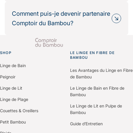
Oui, de nombreux partenaires hôteliers
Résultat : une réduction mesurable de votre
choisissent Comptoir du Bambou dans le cadre
Comment puis-je devenir partenaire
impact environnemental.
de leur politique RSE.
Comptoir du Bambou?
Nous fournissons les informations
environnementales et les bilans carbone produits
Il vous suffit de nous contacter via le formulaire
pour vos démarches de certification (Green Key,
“Espace Professionnels” du site.
Clef Verte, Ecolabel…).
SHOP
Un membre de notre équipe vous recontactera
LE LINGE EN FIBRE DE
Go to homepage
BAMBOU
pour comprendre vos besoins et construire une
Linge de Bain
offre personnalisée selon votre établissement.
Les Avantages du Linge en Fibre
Peignoir
de Bambou
Linge de Lit
Le Linge de Bain en Fibre de
Bambou
Linge de Plage
Le Linge de Lit en Pulpe de
Couettes & Oreillers
Bambou
Petit Bambou
Guide d’Entretien