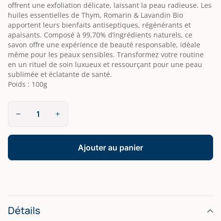
offrent une exfoliation délicate, laissant la peau radieuse. Les
huiles essentielles de Thym, Romarin & Lavandin Bio
apportent leurs bienfaits antiseptiques, régénérants et
apaisants. Composé à 99,70% d’ingrédients naturels, ce
savon offre une expérience de beauté responsable, idéale
même pour les peaux sensibles. Transformez votre routine
en un rituel de soin luxueux et ressourçant pour une peau
sublimée et éclatante de santé.
Poids : 100g
quantité
de
Thym-
Romarin-
Lavandin
Ajouter au panier
|
Cartes
de
Provence
Détails