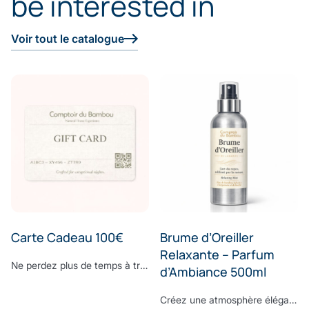
be interested in
Voir tout le catalogue
Carte Cadeau 100€
Brume d’Oreiller
Relaxante – Parfum
Ne perdez plus de temps à trouver le cadeau parfait. Surprenez vos proches avec le cadeau dont ils ont toujours rêvé : offrez-leur la E-Carte Cadeau Comptoir du Bambou pour leur permettre de réaliser toutes leurs envies. Choisissez le montant à créditer sur la carte cadeau, ajoutez un message personnalisé et laissez la magie Comptoir du Bambou opérer.
d’Ambiance 500ml
Créez une atmosphère élégante et apaisante, à chaque instant.Vaporisez cette brume d’ambiance dans votre intérieur pour diffuser une signature olfactive raffinée, subtile et enveloppante. Sa composition associe une eau de bambou délicate à des notes fraîches d’écorces de bergamote et de feuilles de basilic, légèrement froissées. Une fragrance contemporaine où la douceur végétale rencontre la vivacité des agrumes, pour un équilibre parfaitement maîtrisé. À la fois fraîche, naturelle et sophistiquée, cette senteur transforme vos espaces en véritables lieux de bien-être, inspirés des plus beaux établissements. Formulée sans ingrédients synthétiques controversés, elle respecte votre environnement tout en sublimant votre intérieur. Sillage : bergamote - bambou - basilic - musc