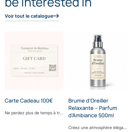
be interested in
Voir tout le catalogue
Carte Cadeau 100€
Brume d’Oreiller
Relaxante – Parfum
Ne perdez plus de temps à trouver le cadeau parfait. Surprenez vos proches avec le cadeau dont ils ont toujours rêvé : offrez-leur la E-Carte Cadeau Comptoir du Bambou pour leur permettre de réaliser toutes leurs envies. Choisissez le montant à créditer sur la carte cadeau, ajoutez un message personnalisé et laissez la magie Comptoir du Bambou opérer.
d’Ambiance 500ml
Créez une atmosphère élégante et apaisante, à chaque instant.Vaporisez cette brume d’ambiance dans votre intérieur pour diffuser une signature olfactive raffinée, subtile et enveloppante. Sa composition associe une eau de bambou délicate à des notes fraîches d’écorces de bergamote et de feuilles de basilic, légèrement froissées. Une fragrance contemporaine où la douceur végétale rencontre la vivacité des agrumes, pour un équilibre parfaitement maîtrisé. À la fois fraîche, naturelle et sophistiquée, cette senteur transforme vos espaces en véritables lieux de bien-être, inspirés des plus beaux établissements. Formulée sans ingrédients synthétiques controversés, elle respecte votre environnement tout en sublimant votre intérieur. Sillage : bergamote - bambou - basilic - musc