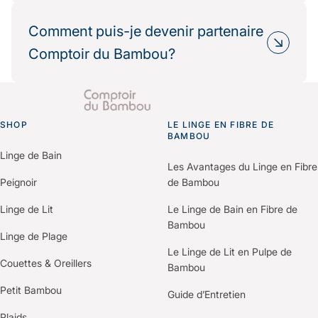
Oui, de nombreux partenaires hôteliers
Résultat : une réduction mesurable de votre
choisissent Comptoir du Bambou dans le cadre
Comment puis-je devenir partenaire
impact environnemental.
de leur politique RSE.
Comptoir du Bambou?
Nous fournissons les informations
environnementales et les bilans carbone produits
Il vous suffit de nous contacter via le formulaire
pour vos démarches de certification (Green Key,
“Espace Professionnels” du site.
Clef Verte, Ecolabel…).
SHOP
Un membre de notre équipe vous recontactera
LE LINGE EN FIBRE DE
Go to homepage
BAMBOU
pour comprendre vos besoins et construire une
Linge de Bain
offre personnalisée selon votre établissement.
Les Avantages du Linge en Fibre
Peignoir
de Bambou
Linge de Lit
Le Linge de Bain en Fibre de
Bambou
Linge de Plage
Le Linge de Lit en Pulpe de
Couettes & Oreillers
Bambou
Petit Bambou
Guide d’Entretien
Plaids