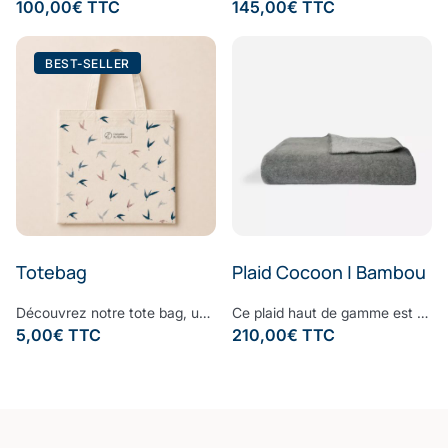
100,00
€
TTC
145,00
€
TTC
BEST-SELLER
Totebag
Plaid Cocoon | Bambou
Découvrez notre tote bag, une fusion élégante entre le style moderne et le design naturel des feuilles de bambou. Parfait pour toutes les occasions, ce sac incarne l'élégance et la durabilité, ajoutant une touche de style à votre quotidien avec son allure raffinée et naturelle.
Ce plaid haut de gamme est fabriqué à partir d'un mélange entre la fibre de bambou, douce et respirante avec une fibre de polyester, peu froissable et qui conserve la chaleur. Le résultat de cette alliance de matières nobles est un plaid haut de gamme qui vous accompagnera lors des soirées d'hiver et embellira votre intérieur avec son design raffiné et intemporel. Notre plaid a une certaine épaisseur tout en restant très léger avec une texture lisse. Confectionné à partir d’une des fibres les plus nobles et écologiques du monde, la Fibre B., ce plaid est ultra-doux, absorbant et sèche rapidement. Notre linge de bain participe avec style à votre bien-être et à la protection de la planète. Nos Collections de linge de bain sont fabriquées dans les meilleurs ateliers d’Europe.
5,00
€
TTC
210,00
€
TTC