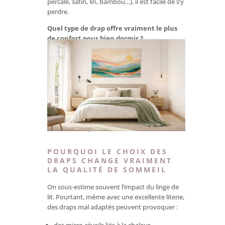
percale, satin, lin, bambou…), il est facile de s’y
perdre.
Quel type de drap offre vraiment le plus
de confort pour bien dormir ?
Dans ce guide, nous comparons les matières
les plus populaires, les sensations qu’elles
procurent, et les critères réellement
déterminants pour améliorer la qualité de
sommeil. En fin de lecture, vous saurez choisir
le drap le plus confortable pour vous
,
selon votre profil (peau sensible,
transpiration, recherche de douceur, besoin
de fraîcheur…).
POURQUOI LE CHOIX DES
DRAPS CHANGE VRAIMENT
LA QUALITÉ DE SOMMEIL
On sous-estime souvent l’impact du linge de
lit. Pourtant, même avec une excellente literie,
des draps mal adaptés peuvent provoquer :