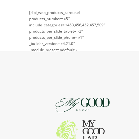
[dipl_woo_products_carousel
products_number= »5″
include_categories= »453,456,452,457,509″
products_per_slide_tablet= »2″
products_per_slide_phone= »1″
_builder_version= »4.21.0″
_module_preset= »default »
global_colors_info= »{} »
theme_builder_area= »post_content »]
[/dipl_woo_products_carousel]