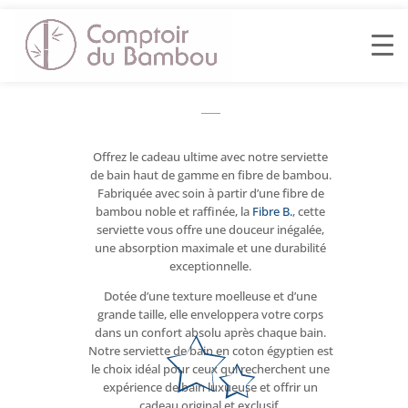
LE CADEAU IDÉAL
POUR UNE
EXPERIENCE
HAUT DE GAMME
Offrez le cadeau ultime avec notre serviette
de bain haut de gamme en fibre de bambou.
Fabriquée avec soin à partir d’une fibre de
bambou noble et raffinée, la
Fibre B.
, cette
serviette vous offre une douceur inégalée,
une absorption maximale et une durabilité
exceptionnelle.
Dotée d’une texture moelleuse et d’une
grande taille, elle enveloppera votre corps
dans un confort absolu après chaque bain.
Notre serviette de bain en coton égyptien est
le choix idéal pour ceux qui recherchent une
expérience de bain luxueuse et offrir un
cadeau
original et exclusif.