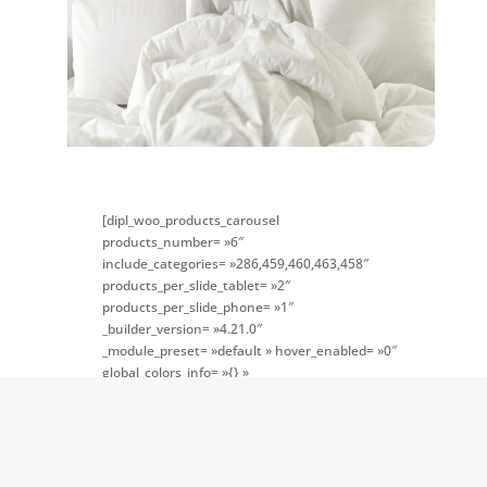
[dipl_woo_products_carousel
products_number= »6″
include_categories= »286,459,460,463,458″
products_per_slide_tablet= »2″
products_per_slide_phone= »1″
_builder_version= »4.21.0″
_module_preset= »default » hover_enabled= »0″
global_colors_info= »{} »
theme_builder_area= »post_content »
sticky_enabled= »0″]
[/dipl_woo_products_carousel]