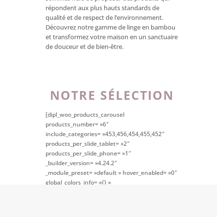
répondent aux plus hauts standards de
qualité et de respect de l’environnement.
Découvrez notre gamme de linge en bambou
et transformez votre maison en un sanctuaire
de douceur et de bien-être.
NOTRE SÉLECTION
[dipl_woo_products_carousel
products_number= »6″
include_categories= »453,456,454,455,452″
products_per_slide_tablet= »2″
products_per_slide_phone= »1″
_builder_version= »4.24.2″
_module_preset= »default » hover_enabled= »0″
global_colors_info= »{} »
theme_builder_area= »et_body_layout »
product_layout= »layout2″ sticky_enabled= »0″]
[/dipl_woo_products_carousel]