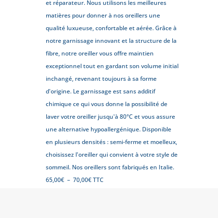
et réparateur. Nous utilisons les meilleures
matières pour donner à nos oreillers une
qualité luxueuse, confortable et aérée. Grâce à
notre garnissage innovant et la structure de la
fibre, notre oreiller vous offre maintien
exceptionnel tout en gardant son volume initial
inchangé, revenant toujours à sa forme
d'origine. Le garnissage est sans additif
chimique ce qui vous donne la possibilité de
laver votre oreiller jusqu'à 80°C et vous assure
une alternative hypoallergénique. Disponible
en plusieurs densités : semi-ferme et moelleux,
choisissez l'oreiller qui convient à votre style de
sommeil. Nos oreillers sont fabriqués en Italie.
Plage
65,00
€
–
70,00
€
TTC
de
50x70 cm
65x65 cm
prix :
65,00€