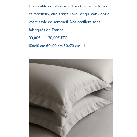
Disponible en plusieurs densités : semi-ferme
et moelleux, choisissez l'oreiller qui convient à
votre style de sommeil. Nos oreillers sont
fabriqués en France.
Plage
90,00
€
–
130,00
€
TTC
de
60x40 cm
60x90 cm
50x70 cm
+1
prix :
90,00€
à
130,00€