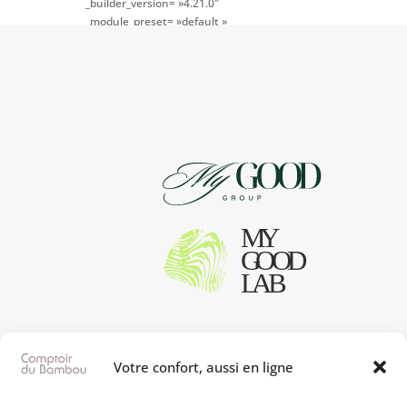
_builder_version= »4.21.0″
_module_preset= »default »
global_colors_info= »{} »
theme_builder_area= »post_content »]
[/dipl_woo_products_carousel]
Votre confort, aussi en ligne