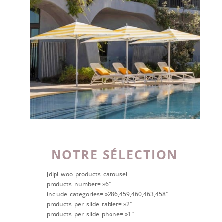
NOTRE SÉLECTION
[dipl_woo_products_carousel
products_number= »6″
include_categories= »286,459,460,463,458″
products_per_slide_tablet= »2″
products_per_slide_phone= »1″