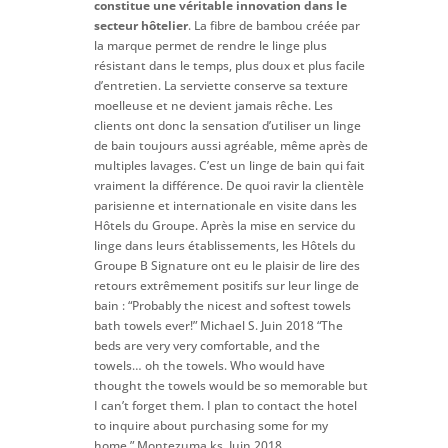
constitue une véritable innovation dans le
secteur hôtelier
. La fibre de bambou créée par
la marque permet de rendre le linge plus
résistant dans le temps, plus doux et plus facile
d’entretien. La serviette conserve sa texture
moelleuse et ne devient jamais rêche. Les
clients ont donc la sensation d’utiliser un linge
de bain toujours aussi agréable, même après de
multiples lavages. C’est un linge de bain qui fait
vraiment la différence. De quoi ravir la clientèle
parisienne et internationale en visite dans les
Hôtels du Groupe. Après la mise en service du
linge dans leurs établissements, les Hôtels du
Groupe B Signature ont eu le plaisir de lire des
retours extrêmement positifs sur leur linge de
bain : “Probably the nicest and softest towels
bath towels ever!” Michael S. Juin 2018 “The
beds are very very comfortable, and the
towels… oh the towels. Who would have
thought the towels would be so memorable but
I can’t forget them. I plan to contact the hotel
to inquire about purchasing some for my
home.” Montezuma ks, Juin 2018