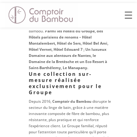
Le Groupe hôtelier B Signature fait confiance à
Comptoir du Bambou pour équiper son parc
hôtelier en 2018 avec son linge de bain en
bambou.
Parmi les Hôtels du Groupe, des
Hôtels parisiens de renoms – Hôtel
Montalembert, Hôtel de Sers, Hôtel Bel Ami,
Hôtel Vernet, Hôtel Edouard 7 ; Un luxueux
Domaine aux alentours de Nantes, le
Domaine de la Bretèsche et un Eco Resort à
Saint-Barthélemy, Le Manapany.
Une collection sur-
mesure réalisée
exclusivement pour le
Groupe
Depuis 2016,
Comptoir du Bambou
disrupte le
secteur du linge de bain, grâce à une matière
innovante composée de fibre de bambou, plus
résistante, plus pratique et qui renforce
l’expérience client. Le Groupe familial, réputé
pour l’attention toute particulière qu’il porte