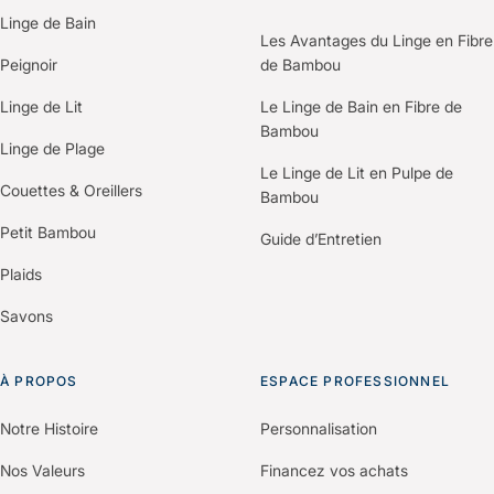
propriétés uniques, un processus de
Linge de Bain
R&D propriétaire pour mettre au point
Les Avantages du Linge en Fibre
la Fibre B®, et un contrôle rigoureux
Peignoir
de Bambou
des conditions de tissage et de
Linge de Lit
Le Linge de Bain en Fibre de
confection dans les usines
Bambou
partenaires. L’ensemble du linge est
Linge de Plage
certifié Oeko-Tex Standard 100.
Le Linge de Lit en Pulpe de
Couettes & Oreillers
Bambou
Petit Bambou
Guide d’Entretien
Plaids
Savons
À PROPOS
ESPACE PROFESSIONNEL
Notre Histoire
Personnalisation
Nos Valeurs
Financez vos achats