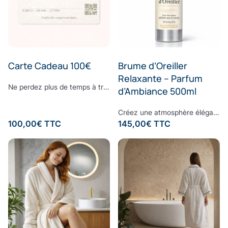
Carte Cadeau 100€
Brume d’Oreiller
Relaxante – Parfum
Ne perdez plus de temps à trouver le cadeau parfait. Surprenez vos proches avec le cadeau dont ils ont toujours rêvé : offrez-leur la E-Carte Cadeau Comptoir du Bambou pour leur permettre de réaliser toutes leurs envies. Choisissez le montant à créditer sur la carte cadeau, ajoutez un message personnalisé et laissez la magie Comptoir du Bambou opérer.
d’Ambiance 500ml
Créez une atmosphère élégante et apaisante, à chaque instant.Vaporisez cette brume d’ambiance dans votre intérieur pour diffuser une signature olfactive raffinée, subtile et enveloppante. Sa composition associe une eau de bambou délicate à des notes fraîches d’écorces de bergamote et de feuilles de basilic, légèrement froissées. Une fragrance contemporaine où la douceur végétale rencontre la vivacité des agrumes, pour un équilibre parfaitement maîtrisé. À la fois fraîche, naturelle et sophistiquée, cette senteur transforme vos espaces en véritables lieux de bien-être, inspirés des plus beaux établissements. Formulée sans ingrédients synthétiques controversés, elle respecte votre environnement tout en sublimant votre intérieur. Sillage : bergamote - bambou - basilic - musc
100,00
€
TTC
145,00
€
TTC