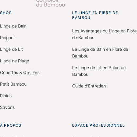
pour vos démarches de certification (Green Key,
“Espace Professionnels” du site.
Clef Verte, Ecolabel…).
SHOP
Un membre de notre équipe vous recontactera
LE LINGE EN FIBRE DE
Go to homepage
BAMBOU
pour comprendre vos besoins et construire une
Linge de Bain
offre personnalisée selon votre établissement.
Les Avantages du Linge en Fibre
Peignoir
de Bambou
Linge de Lit
Le Linge de Bain en Fibre de
Bambou
Linge de Plage
Le Linge de Lit en Pulpe de
Couettes & Oreillers
Bambou
Petit Bambou
Guide d’Entretien
Plaids
Savons
À PROPOS
ESPACE PROFESSIONNEL