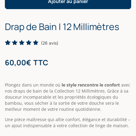
Ajouter au panier
|
12
Millimètres
Drap de Bain | 12 Millimètres
(
26
avis)
Noté
26
5.00
sur 5
60,00
€
TTC
basé
sur
notations
client
Plongez dans un monde où
le style rencontre le confort
avec
nos draps de bain de la Collection 12 Millimètres. Grâce à sa
douceur incomparable et les propriétés écologiques du
bambou, vous sécher à la sortie de votre douche sera le
meilleur moment de votre routine quotidienne.
Une pièce maîtresse qui allie confort, élégance et durabilité –
un ajout indispensable à votre collection de linge de maison.