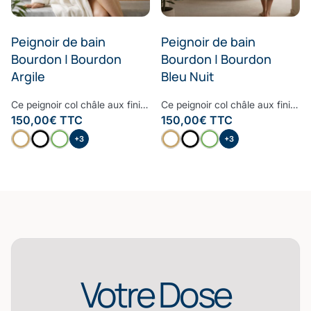
Peignoir de bain
Peignoir de bain
Bourdon | Bourdon
Bourdon | Bourdon
Argile
Bleu Nuit
Ce peignoir col châle aux finitions raffinées et haut de gamme est le peignoir à avoir dans sa salle de bain. Moelleux, doux et très confortable, le bourdon embelli ce peignoir pour lui donner un style contemporain et cosy. Confectionné à partir d’une des fibres les plus nobles, la Fibre B., ce peignoir est ultra-doux, absorbant et sèche rapidement. Notre linge de bain participe avec style à votre bien-être et à la protection de la planète. Nos Collections de linge de bain sont fabriquées dans les meilleurs ateliers d’Europe.
Ce peignoir col châle aux finitions raffinées et haut de gamme est le peignoir à avoir dans sa salle de bain. Moelleux, doux et très confortable, le bourdon embelli ce peignoir pour lui donner un style contemporain et cosy. Confectionné à partir d’une des fibres les plus nobles, la Fibre B., ce peignoir est ultra-doux, absorbant et sèche rapidement. Notre linge de bain participe avec style à votre bien-être et à la protection de la planète. Nos Collections de linge de bain sont fabriquées dans les meilleurs ateliers d’Europe.
150,00
€
TTC
150,00
€
TTC
+3
+3
Votre Dose