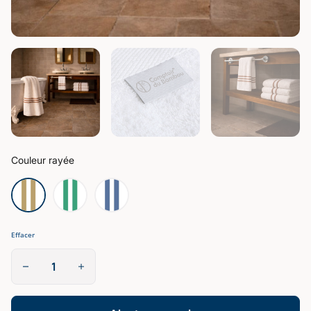
Couleur rayée
Effacer
quantité
de
Drap
de
Bain