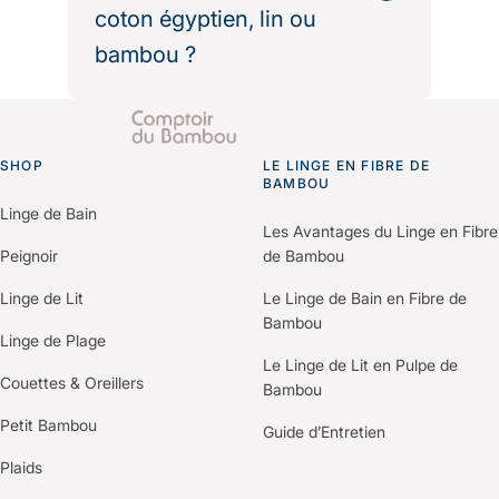
coton égyptien, lin ou
moelleux exceptionnel. Pour un
établissement souhaitant
bambou ?
personnaliser son linge, notre service
de broderie sur mesure permet
Chaque matière a ses atouts : la soie
d’apposer logo ou initiales sur
est incomparable en douceur mais
l’ensemble de la gamme.
SHOP
fragile et coûteuse à entretenir ; le
LE LINGE EN FIBRE DE
Go to homepage
BAMBOU
coton égyptien (longues fibres) offre
Linge de Bain
une belle douceur mais peut devenir
Les Avantages du Linge en Fibre
vite rêche ; le lin est frais mais
Peignoir
de Bambou
rustique au toucher. La fibre de
Linge de Lit
Le Linge de Bain en Fibre de
bambou, et notamment la Fibre B®,
Bambou
combine les avantages de tous :
Linge de Plage
douceur soyeuse de la soie,
Le Linge de Lit en Pulpe de
Couettes & Oreillers
résistance du coton, fraîcheur du lin
Bambou
— avec en plus des propriétés
Petit Bambou
Guide d’Entretien
thermorégulatrices et une facilité
Plaids
d’entretien supérieure à toutes ces