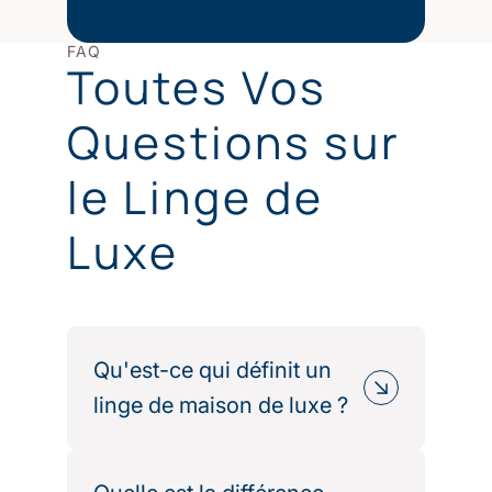
FAQ
Toutes Vos
Questions sur
le Linge de
Luxe
Qu'est-ce qui définit un
linge de maison de luxe ?
Un linge de luxe se distingue par la
qualité de sa matière première, la