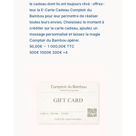
le cadeau dont ils ont toujours rêvé : offrez-
leur la E-Carte Cadeau Comptoir du
Bambou pour leur permettre de réaliser
toutes leurs envies. Choisissez le montant à
créditer sur la carte cadeau, ajoutez un
message personnalisé et laissez la magie
Comptoir du Bambou opérer.
Plage
50,00
€
–
1 000,00
€
TTC
de
500€
1000€
300€
+4
prix :
50,00€
à
1
000,00€