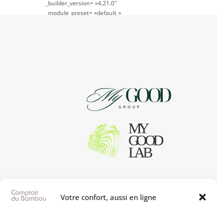
_builder_version= »4.21.0″
_module_preset= »default »
global_colors_info= »{} »
theme_builder_area= »et_body_layout »]
[/dipl_woo_products_carousel]
Votre confort, aussi en ligne