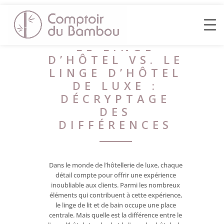
LE LINGE
D’HÔTEL VS. LE
LINGE D’HÔTEL
DE LUXE :
DÉCRYPTAGE
DES
DIFFÉRENCES
Dans le monde de l’hôtellerie de luxe, chaque
détail compte pour offrir une expérience
inoubliable aux clients. Parmi les nombreux
éléments qui contribuent à cette expérience,
le linge de lit et de bain occupe une place
centrale. Mais quelle est la différence entre le