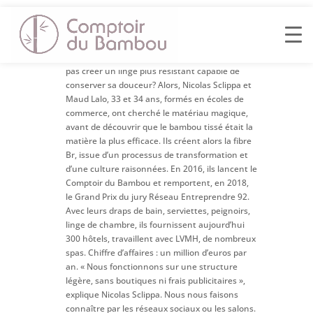
Combien de fois ont-ils entendu des clients
d’hôtel se plaindre que les serviettes et les
peignoirs de bain étaient rêches! Pourquoi ne
pas créer un linge plus résistant capable de
conserver sa douceur? Alors, Nicolas Sclippa et
Maud Lalo, 33 et 34 ans, formés en écoles de
commerce, ont cherché le matériau magique,
avant de découvrir que le bambou tissé était la
matière la plus efficace. Ils créent alors la fibre
Br, issue d’un processus de transformation et
d’une culture raisonnées. En 2016, ils lancent le
Comptoir du Bambou et remportent, en 2018,
le Grand Prix du jury Réseau Entreprendre 92.
Avec leurs draps de bain, serviettes, peignoirs,
linge de chambre, ils fournissent aujourd’hui
300 hôtels, travaillent avec LVMH, de nombreux
spas. Chiffre d’affaires : un million d’euros par
an. « Nous fonctionnons sur une structure
légère, sans boutiques ni frais publicitaires »,
explique Nicolas Sclippa. Nous nous faisons
connaître par les réseaux sociaux ou les salons.