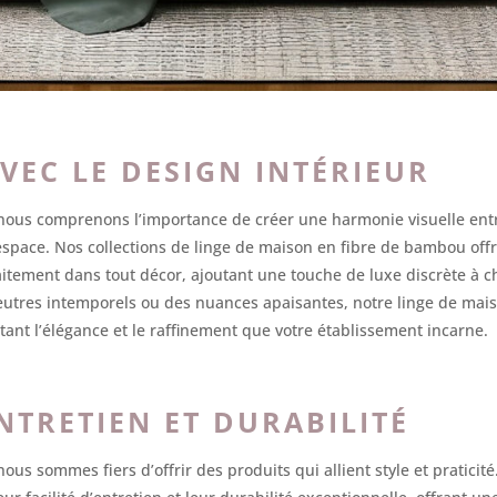
VEC LE DESIGN INTÉRIEUR
us comprenons l’importance de créer une harmonie visuelle entre
espace. Nos collections de linge de maison en fibre de bambou o
faitement dans tout décor, ajoutant une touche de luxe discrète à
eutres intemporels ou des nuances apaisantes, notre linge de m
étant l’élégance et le raffinement que votre établissement incarne.
ENTRETIEN ET DURABILITÉ
s sommes fiers d’offrir des produits qui allient style et praticité.