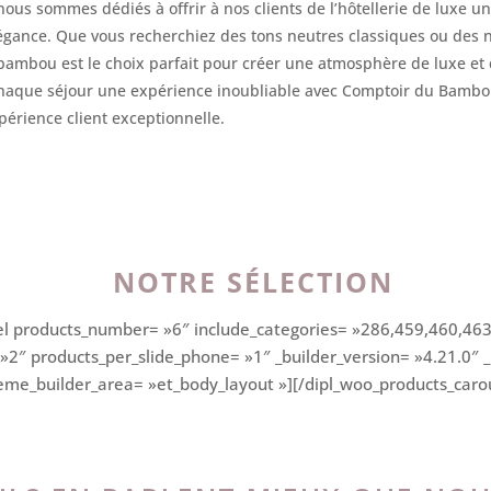
us sommes dédiés à offrir à nos clients de l’hôtellerie de luxe u
élégance. Que vous recherchiez des tons neutres classiques ou des
 bambou est le choix parfait pour créer une atmosphère de luxe e
chaque séjour une expérience inoubliable avec Comptoir du Bambou
périence client exceptionnelle.
NOTRE SÉLECTION
el products_number= »6″ include_categories= »286,459,460,46
 »2″ products_per_slide_phone= »1″ _builder_version= »4.21.0″
theme_builder_area= »et_body_layout »][/dipl_woo_products_caro