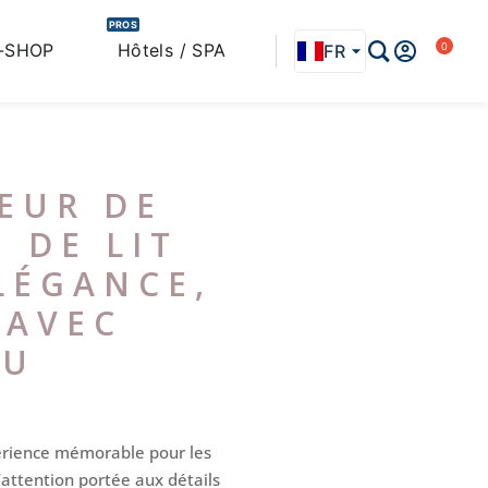
PROS
-SHOP
Hôtels / SPA
FR
EN
IT
LEUR DE
 DE LIT
LÉGANCE,
 AVEC
OU
périence mémorable pour les
 l’attention portée aux détails