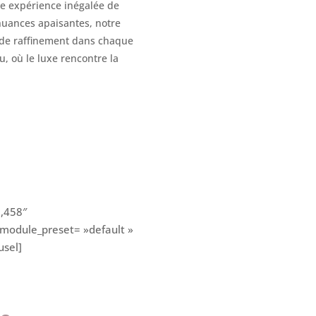
ne expérience inégalée de
 nuances apaisantes, notre
t de raffinement dans chaque
, où le luxe rencontre la
3,458″
 _module_preset= »default »
usel]