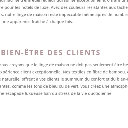
r facilité d’entretien et leur durabilité exceptionnelle, offrant un
ure pour les hôtels de luxe. Avec des couleurs résistantes aux tach
airs, notre linge de maison reste impeccable même après de nombreu
t une apparence fraîche à chaque fois.
BIEN-ÊTRE DES CLIENTS
us croyons que le linge de maison ne doit pas seulement être bea
expérience client exceptionnelle. Nos textiles en fibre de bambou
é naturelle, offrent à vos clients le summum du confort et du bien-
antes, comme les tons de bleu ou de vert, vous créez une atmosphè
 une escapade luxueuse loin du stress de la vie quotidienne.