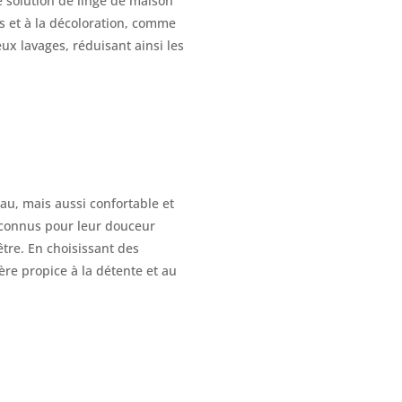
e solution de linge de maison
es et à la décoloration, comme
x lavages, réduisant ainsi les
u, mais aussi confortable et
, connus pour leur douceur
être. En choisissant des
re propice à la détente et au