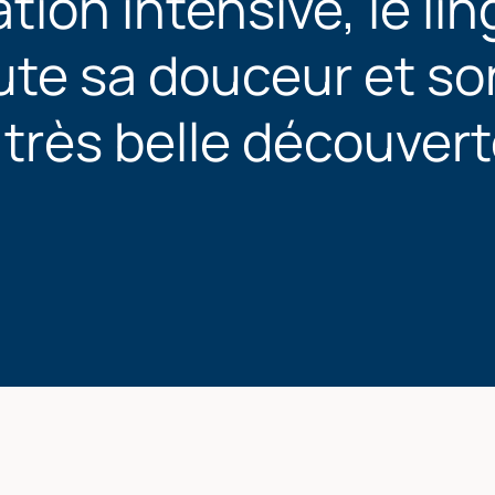
ation intensive, le li
ute sa douceur et so
très belle découvert