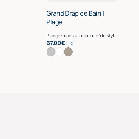
Grand Drap de Bain |
Plage
Plongez dans un monde où le style rencontre le confort avec notre grand drap de bain de la Collection Grand Hôtel. Grâce à sa douceur incomparable et les propriétés écologiques du bambou, vous sécher à la sortie de votre douche sera le meilleur moment de votre routine quotidienne. Une pièce maîtresse qui allie confort, élégance et durabilité – un ajout indispensable à votre collection de linge de maison.
67,00
€
TTC