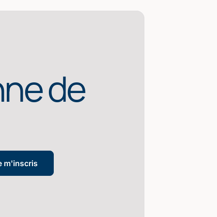
nne de
e m'inscris