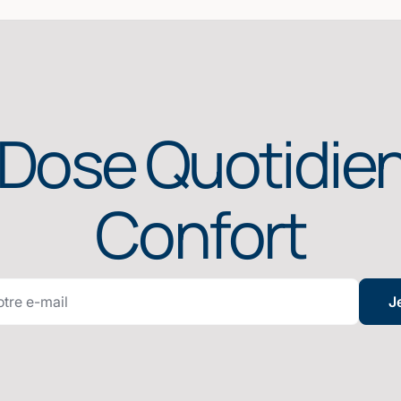
 Dose Quotidie
Confort
J