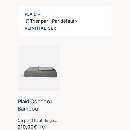
PLAID
Trier par :
Par défaut
RÉINITIALISER
Plaid Cocoon |
Bambou
Ce plaid haut de gamme est fabriqué à partir d'un mélange entre la fibre de bambou, douce et respirante avec une fibre de polyester, peu froissable et qui conserve la chaleur. Le résultat de cette alliance de matières nobles est un plaid haut de gamme qui vous accompagnera lors des soirées d'hiver et embellira votre intérieur avec son design raffiné et intemporel. Notre plaid a une certaine épaisseur tout en restant très léger avec une texture lisse. Confectionné à partir d’une des fibres les plus nobles et écologiques du monde, la Fibre B., ce plaid est ultra-doux, absorbant et sèche rapidement. Notre linge de bain participe avec style à votre bien-être et à la protection de la planète. Nos Collections de linge de bain sont fabriquées dans les meilleurs ateliers d’Europe.
210,00
€
TTC