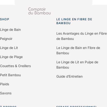
environnementales et les bilans
Il vous suffit de nous contacter via le
carbone produits pour vos
formulaire “Espace Professionnels”
démarches de certification (Green
SHOP
du site.
LE LINGE EN FIBRE DE
Go to homepage
Key, Clef Verte, Ecolabel…).
BAMBOU
Un membre de notre équipe vous
Linge de Bain
recontactera pour comprendre vos
Les Avantages du Linge en Fibre
besoins et construire une offre
Peignoir
de Bambou
personnalisée selon votre
Linge de Lit
Le Linge de Bain en Fibre de
établissement.
Bambou
Linge de Plage
Le Linge de Lit en Pulpe de
Couettes & Oreillers
Bambou
Petit Bambou
Guide d’Entretien
Plaids
Savons