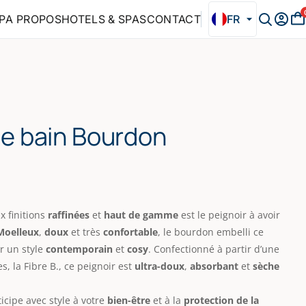
P
A PROPOS
HOTELS & SPAS
CONTACT
FR
de bain Bourdon
x finitions
raffinées
et
haut de gamme
est le peignoir à avoir
Moelleux
,
doux
et très
confortable
, le bourdon embelli ce
r un style
contemporain
et
cosy
.
Confectionné à partir d’une
s, la Fibre B., ce peignoir est
ultra-doux
,
absorbant
et
sèche
icipe avec style à votre
bien-être
et à la
protection de la