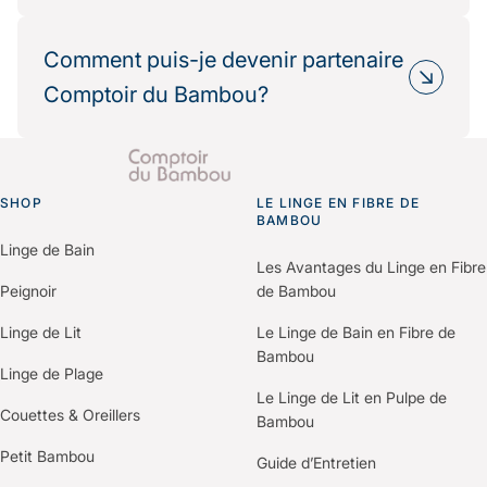
recyclables, production éthique.
Oui, de nombreux partenaires hôteliers
Résultat : une réduction mesurable de votre
choisissent Comptoir du Bambou dans le cadre
Comment puis-je devenir partenaire
impact environnemental.
de leur politique RSE.
Comptoir du Bambou?
Nous fournissons les informations
environnementales et les bilans carbone produits
Il vous suffit de nous contacter via le formulaire
pour vos démarches de certification (Green Key,
“Espace Professionnels” du site.
Clef Verte, Ecolabel…).
SHOP
Un membre de notre équipe vous recontactera
LE LINGE EN FIBRE DE
Go to homepage
BAMBOU
pour comprendre vos besoins et construire une
Linge de Bain
offre personnalisée selon votre établissement.
Les Avantages du Linge en Fibre
Peignoir
de Bambou
Linge de Lit
Le Linge de Bain en Fibre de
Bambou
Linge de Plage
Le Linge de Lit en Pulpe de
Couettes & Oreillers
Bambou
Petit Bambou
Guide d’Entretien