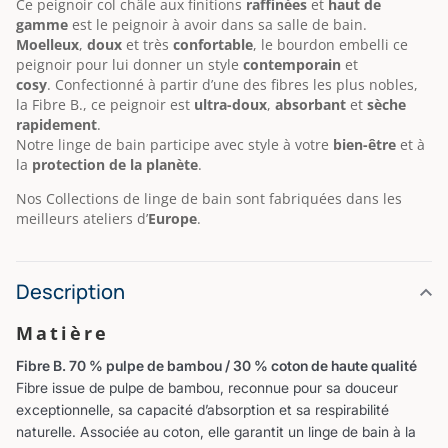
Ce peignoir col châle aux finitions
raffinées
et
haut de
gamme
est le peignoir à avoir dans sa salle de bain.
Moelleux
,
doux
et très
confortable
, le bourdon embelli ce
peignoir pour lui donner un style
contemporain
et
cosy
.
Confectionné à partir d’une des fibres les plus nobles,
la Fibre B., ce peignoir est
ultra-doux
,
absorbant
et
sèche
rapidement
.
Notre linge de bain participe avec style à votre
bien-être
et à
la
protection de la planète
.
Nos Collections de linge de bain sont fabriquées dans les
meilleurs ateliers d’
Europe
.
Description
Matière
Fibre B. 70 % pulpe de bambou / 30 % coton de haute qualité
Fibre issue de pulpe de bambou, reconnue pour sa douceur
exceptionnelle, sa capacité d’absorption et sa respirabilité
naturelle. Associée au coton, elle garantit un linge de bain à la