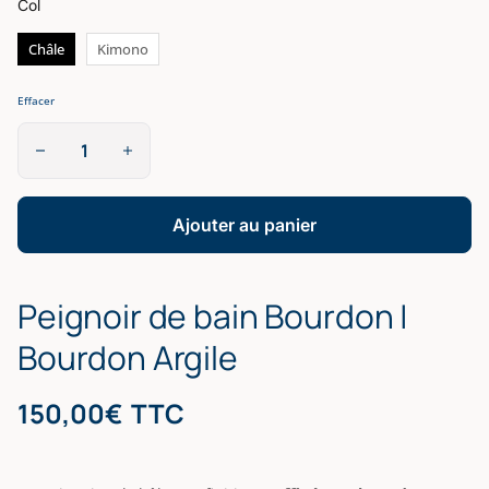
Col
Châle
Kimono
Effacer
quantité
de
Peignoir
de
bain
Ajouter au panier
Bourdon
|
Bourdon
Peignoir de bain Bourdon |
Argile
Bourdon Argile
150,00
€
TTC