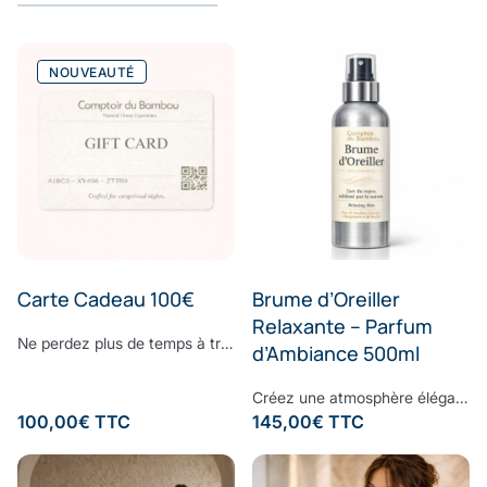
NOUVEAUTÉ
Carte Cadeau 100€
Brume d’Oreiller
Relaxante – Parfum
Ne perdez plus de temps à trouver le cadeau parfait. Surprenez vos proches avec le cadeau dont ils ont toujours rêvé : offrez-leur la E-Carte Cadeau Comptoir du Bambou pour leur permettre de réaliser toutes leurs envies. Choisissez le montant à créditer sur la carte cadeau, ajoutez un message personnalisé et laissez la magie Comptoir du Bambou opérer.
d’Ambiance 500ml
Créez une atmosphère élégante et apaisante, à chaque instant.Vaporisez cette brume d’ambiance dans votre intérieur pour diffuser une signature olfactive raffinée, subtile et enveloppante. Sa composition associe une eau de bambou délicate à des notes fraîches d’écorces de bergamote et de feuilles de basilic, légèrement froissées. Une fragrance contemporaine où la douceur végétale rencontre la vivacité des agrumes, pour un équilibre parfaitement maîtrisé. À la fois fraîche, naturelle et sophistiquée, cette senteur transforme vos espaces en véritables lieux de bien-être, inspirés des plus beaux établissements. Formulée sans ingrédients synthétiques controversés, elle respecte votre environnement tout en sublimant votre intérieur. Sillage : bergamote - bambou - basilic - musc
100,00
€
TTC
145,00
€
TTC