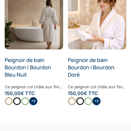
Peignoir de bain
Peignoir de bain
Bourdon | Bourdon
Bourdon | Bourdon
Bleu Nuit
Doré
Ce peignoir col châle aux finitions raffinées et haut de gamme est le peignoir à avoir dans sa salle de bain. Moelleux, doux et très confortable, le bourdon embelli ce peignoir pour lui donner un style contemporain et cosy. Confectionné à partir d’une des fibres les plus nobles, la Fibre B., ce peignoir est ultra-doux, absorbant et sèche rapidement. Notre linge de bain participe avec style à votre bien-être et à la protection de la planète. Nos Collections de linge de bain sont fabriquées dans les meilleurs ateliers d’Europe.
Ce peignoir col châle aux finitions raffinées et haut de gamme est le peignoir à avoir dans sa salle de bain. Moelleux, doux et très confortable, le bourdon embelli ce peignoir pour lui donner un style contemporain et cosy. Confectionné à partir d’une des fibres les plus nobles, la Fibre B., ce peignoir est ultra-doux, absorbant et sèche rapidement. Notre linge de bain participe avec style à votre bien-être et à la protection de la planète. Nos Collections de linge de bain sont fabriquées dans les meilleurs ateliers d’Europe.
150,00
€
TTC
150,00
€
TTC
+3
+3