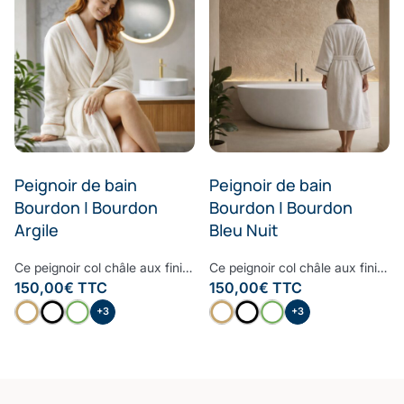
Peignoir de bain
Peignoir de bain
Bourdon | Bourdon
Bourdon | Bourdon
Argile
Bleu Nuit
Ce peignoir col châle aux finitions raffinées et haut de gamme est le peignoir à avoir dans sa salle de bain. Moelleux, doux et très confortable, le bourdon embelli ce peignoir pour lui donner un style contemporain et cosy. Confectionné à partir d’une des fibres les plus nobles, la Fibre B., ce peignoir est ultra-doux, absorbant et sèche rapidement. Notre linge de bain participe avec style à votre bien-être et à la protection de la planète. Nos Collections de linge de bain sont fabriquées dans les meilleurs ateliers d’Europe.
Ce peignoir col châle aux finitions raffinées et haut de gamme est le peignoir à avoir dans sa salle de bain. Moelleux, doux et très confortable, le bourdon embelli ce peignoir pour lui donner un style contemporain et cosy. Confectionné à partir d’une des fibres les plus nobles, la Fibre B., ce peignoir est ultra-doux, absorbant et sèche rapidement. Notre linge de bain participe avec style à votre bien-être et à la protection de la planète. Nos Collections de linge de bain sont fabriquées dans les meilleurs ateliers d’Europe.
150,00
€
TTC
150,00
€
TTC
+3
+3