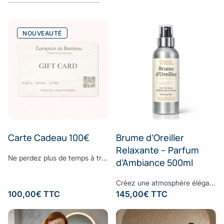
NOUVEAUTÉ
Carte Cadeau 100€
Brume d’Oreiller
Relaxante – Parfum
Ne perdez plus de temps à trouver le cadeau parfait. Surprenez vos proches avec le cadeau dont ils ont toujours rêvé : offrez-leur la E-Carte Cadeau Comptoir du Bambou pour leur permettre de réaliser toutes leurs envies. Choisissez le montant à créditer sur la carte cadeau, ajoutez un message personnalisé et laissez la magie Comptoir du Bambou opérer.
d’Ambiance 500ml
Créez une atmosphère élégante et apaisante, à chaque instant.Vaporisez cette brume d’ambiance dans votre intérieur pour diffuser une signature olfactive raffinée, subtile et enveloppante. Sa composition associe une eau de bambou délicate à des notes fraîches d’écorces de bergamote et de feuilles de basilic, légèrement froissées. Une fragrance contemporaine où la douceur végétale rencontre la vivacité des agrumes, pour un équilibre parfaitement maîtrisé. À la fois fraîche, naturelle et sophistiquée, cette senteur transforme vos espaces en véritables lieux de bien-être, inspirés des plus beaux établissements. Formulée sans ingrédients synthétiques controversés, elle respecte votre environnement tout en sublimant votre intérieur. Sillage : bergamote - bambou - basilic - musc
100,00
€
TTC
145,00
€
TTC