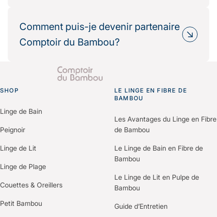
recyclables, production éthique.
Oui, de nombreux partenaires hôteliers
Résultat : une réduction mesurable de votre
choisissent Comptoir du Bambou dans le cadre
Comment puis-je devenir partenaire
impact environnemental.
de leur politique RSE.
Comptoir du Bambou?
Nous fournissons les informations
environnementales et les bilans carbone produits
Il vous suffit de nous contacter via le formulaire
pour vos démarches de certification (Green Key,
“Espace Professionnels” du site.
Clef Verte, Ecolabel…).
SHOP
Un membre de notre équipe vous recontactera
LE LINGE EN FIBRE DE
Go to homepage
BAMBOU
pour comprendre vos besoins et construire une
Linge de Bain
offre personnalisée selon votre établissement.
Les Avantages du Linge en Fibre
Peignoir
de Bambou
Linge de Lit
Le Linge de Bain en Fibre de
Bambou
Linge de Plage
Le Linge de Lit en Pulpe de
Couettes & Oreillers
Bambou
Petit Bambou
Guide d’Entretien