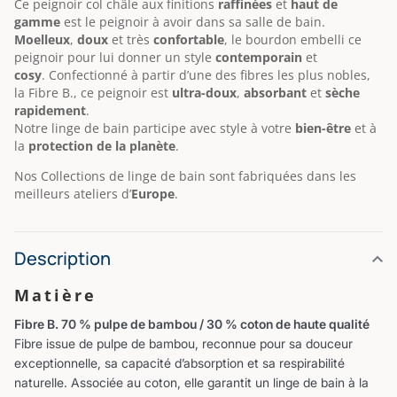
Ce peignoir col châle aux finitions
raffinées
et
haut de
gamme
est le peignoir à avoir dans sa salle de bain.
Moelleux
,
doux
et très
confortable
, le bourdon embelli ce
peignoir pour lui donner un style
contemporain
et
cosy
.
Confectionné à partir d’une des fibres les plus nobles,
la Fibre B., ce peignoir est
ultra-doux
,
absorbant
et
sèche
rapidement
.
Notre linge de bain participe avec style à votre
bien-être
et à
la
protection de la planète
.
Nos Collections de linge de bain sont fabriquées dans les
meilleurs ateliers d’
Europe
.
Description
Matière
Fibre B. 70 % pulpe de bambou / 30 % coton de haute qualité
Fibre issue de pulpe de bambou, reconnue pour sa douceur
exceptionnelle, sa capacité d’absorption et sa respirabilité
naturelle. Associée au coton, elle garantit un linge de bain à la