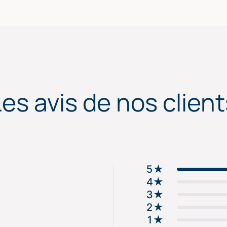
Les avis de nos client
5
★
4
★
3
★
2
★
1
★