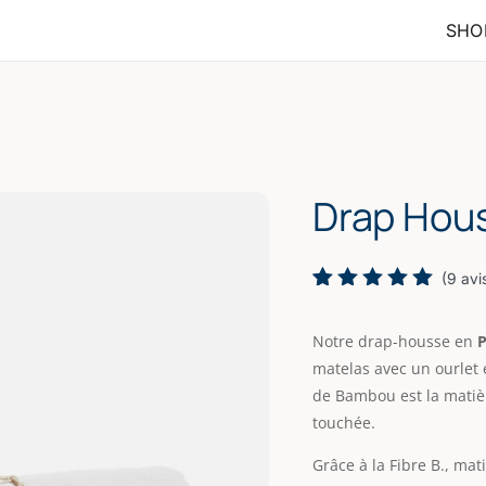
SHO
Drap Hous
(
9
avi
Noté
9
5.00
sur 5
Notre drap-housse en
P
basé
sur
matelas avec un ourlet 
notations
de Bambou est la matiè
client
touchée.
Grâce à la
Fibre B.,
mati