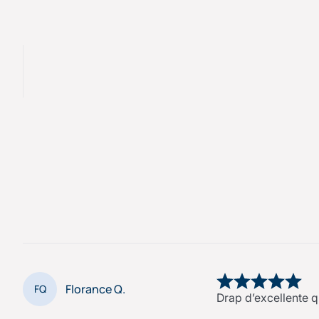
Florance Q.
FQ
Drap d’excellente qu