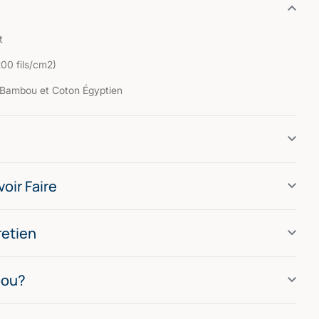
t
200 fils/cm2)
| Bambou et Coton Égyptien
oir Faire
retien
bou?