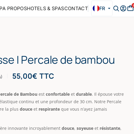
P
A PROPOS
HOTELS & SPAS
CONTACT
FR
se | Percale de bambou
55,00
€
TTC
s)
ercale de Bambou
est
confortable
et
durable
. Il épouse votre
élastique continu et une profondeur de 30 cm. Notre Percale
re la plus
douce
et
respirante
que vous n’ayez jamais
ère innovante incroyablement
douce
,
soyeuse
et
résistante
,