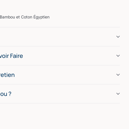
| Bambou et Coton Égyptien
oir Faire
retien
ou ?