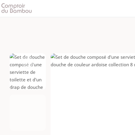
quantité
de
Set
de
douche
|
Collection
8
Millimètres
|
Flamme