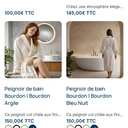
Créez une atmosphère élégante et apaisante, à chaque instant.Vaporisez cette brume d’ambiance dans votre intérieur pour diffuser une signature olfactive raffinée, subtile et enveloppante. Sa composition associe une eau de bambou délicate à des notes fraîches d’écorces de bergamote et de feuilles de basilic, légèrement froissées. Une fragrance contemporaine où la douceur végétale rencontre la vivacité des agrumes, pour un équilibre parfaitement maîtrisé. À la fois fraîche, naturelle et sophistiquée, cette senteur transforme vos espaces en véritables lieux de bien-être, inspirés des plus beaux établissements. Formulée sans ingrédients synthétiques controversés, elle respecte votre environnement tout en sublimant votre intérieur. Sillage : bergamote - bambou - basilic - musc
100,00
€
TTC
145,00
€
TTC
Peignoir de bain
Peignoir de bain
Bourdon | Bourdon
Bourdon | Bourdon
Argile
Bleu Nuit
Ce peignoir col châle aux finitions raffinées et haut de gamme est le peignoir à avoir dans sa salle de bain. Moelleux, doux et très confortable, le bourdon embelli ce peignoir pour lui donner un style contemporain et cosy. Confectionné à partir d’une des fibres les plus nobles, la Fibre B., ce peignoir est ultra-doux, absorbant et sèche rapidement. Notre linge de bain participe avec style à votre bien-être et à la protection de la planète. Nos Collections de linge de bain sont fabriquées dans les meilleurs ateliers d’Europe.
Ce peignoir col châle aux finitions raffinées et haut de gamme est le peignoir à avoir dans sa salle de bain. Moelleux, doux et très confortable, le bourdon embelli ce peignoir pour lui donner un style contemporain et cosy. Confectionné à partir d’une des fibres les plus nobles, la Fibre B., ce peignoir est ultra-doux, absorbant et sèche rapidement. Notre linge de bain participe avec style à votre bien-être et à la protection de la planète. Nos Collections de linge de bain sont fabriquées dans les meilleurs ateliers d’Europe.
150,00
€
TTC
150,00
€
TTC