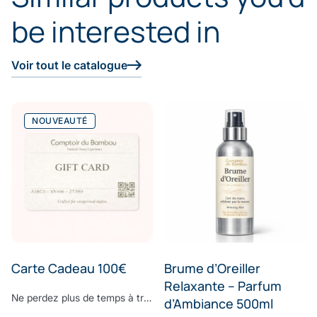
be interested in
Voir tout le catalogue
NOUVEAUTÉ
Carte Cadeau 100€
Brume d’Oreiller
Relaxante – Parfum
Ne perdez plus de temps à trouver le cadeau parfait. Surprenez vos proches avec le cadeau dont ils ont toujours rêvé : offrez-leur la E-Carte Cadeau Comptoir du Bambou pour leur permettre de réaliser toutes leurs envies. Choisissez le montant à créditer sur la carte cadeau, ajoutez un message personnalisé et laissez la magie Comptoir du Bambou opérer.
d’Ambiance 500ml