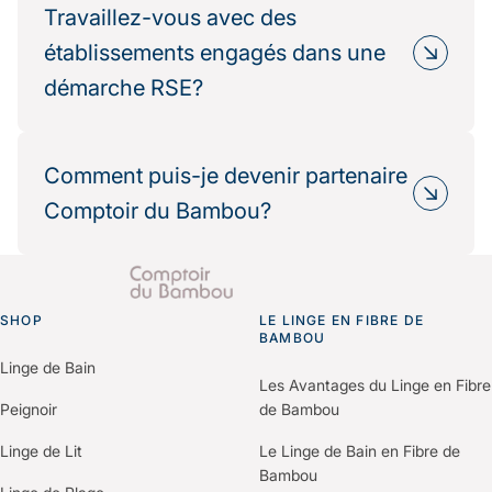
longtemps et nécessitent moins d’eau et d’énergie
Travaillez-vous avec des
à entretenir.
établissements engagés dans une
De plus, notre chaîne logistique est optimisée :
démarche RSE?
circuits courts, emballages recyclés et
recyclables, production éthique.
Oui, de nombreux partenaires hôteliers
Résultat : une réduction mesurable de votre
choisissent Comptoir du Bambou dans le cadre
Comment puis-je devenir partenaire
impact environnemental.
de leur politique RSE.
Comptoir du Bambou?
Nous fournissons les informations
environnementales et les bilans carbone produits
Il vous suffit de nous contacter via le formulaire
pour vos démarches de certification (Green Key,
“Espace Professionnels” du site.
Clef Verte, Ecolabel…).
SHOP
Un membre de notre équipe vous recontactera
LE LINGE EN FIBRE DE
Go to homepage
BAMBOU
pour comprendre vos besoins et construire une
Linge de Bain
offre personnalisée selon votre établissement.
Les Avantages du Linge en Fibre
Peignoir
de Bambou
Linge de Lit
Le Linge de Bain en Fibre de
Bambou