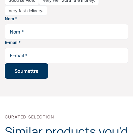
Good service.
Very well worth the money.
Very fast delivery.
Nom
*
E-mail
*
CURATED SELECTION
Similar products you'd