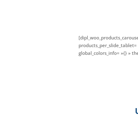
[dipl_woo_products_carous
products_per_slide_tablet=
global_colors_info= »{} » 