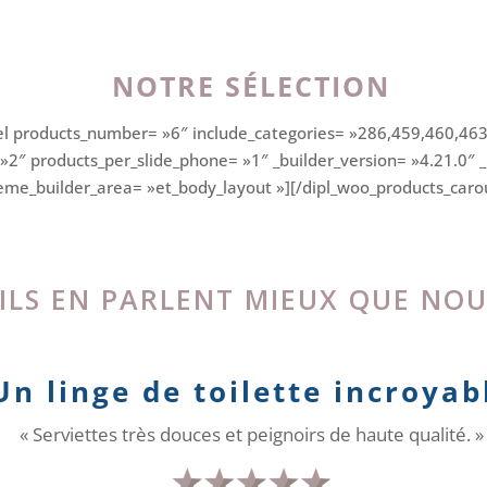
NOTRE SÉLECTION
el products_number= »6″ include_categories= »286,459,460,46
 »2″ products_per_slide_phone= »1″ _builder_version= »4.21.0″
theme_builder_area= »et_body_layout »][/dipl_woo_products_caro
ILS EN PARLENT MIEUX QUE NOU
Un linge de toilette incroyab
« Serviettes très douces et peignoirs de haute qualité. »