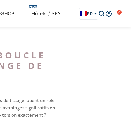
PROS
-SHOP
Hôtels / SPA
FR
EN
IT
BOUCLE
NGE DE
ues de tissage jouent un rôle
 avantages significatifs en
o torsion exactement ?