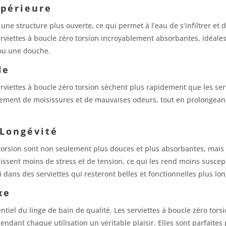
upérieure
une structure plus ouverte, ce qui permet à l’eau de s’infiltrer et 
erviettes à boucle zéro torsion incroyablement absorbantes, idéal
 ou une douche.
de
erviettes à boucle zéro torsion sèchent plus rapidement que les serv
pement de moisissures et de mauvaises odeurs, tout en prolongeant
 Longévité
 torsion sont non seulement plus douces et plus absorbantes, mais 
issent moins de stress et de tension, ce qui les rend moins suscept
i dans des serviettes qui resteront belles et fonctionnelles plus l
xe
ntiel du linge de bain de qualité. Les serviettes à boucle zéro tors
rendant chaque utilisation un véritable plaisir. Elles sont parfaite