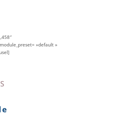
3,458″
 _module_preset= »default »
usel]
S
le