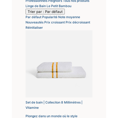
Professionnels
Peignoirs
Tous nos produits
Linge de Bain
Le Petit Bambou
Trier par :
Par défaut
Par défaut
Popularité
Note moyenne
Nouveautés
Prix croissant
Prix décroissant
Réinitialiser
Set de bain | Colleciton 8 Millimètres |
Vitamine
Plongez dans un monde où le style