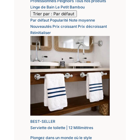
Professionnels
Peignoirs
Tous nos produits
Linge de Bain
Le Petit Bambou
Trier par :
Par défaut
Par défaut
Popularité
Note moyenne
Nouveautés
Prix croissant
Prix décroissant
Réinitialiser
BEST-SELLER
Serviette de toilette | 12 Millimètres
Plongez dans un monde où le style