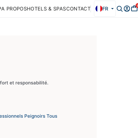
P
A PROPOS
HOTELS & SPAS
CONTACT
FR
ort et responsabilité.
fessionnels
Peignoirs
Tous