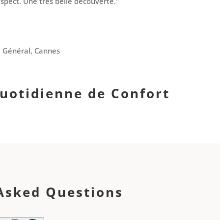
spect. Une très belle découverte."
e Général, Cannes
uotidienne de Confort
Asked Questions