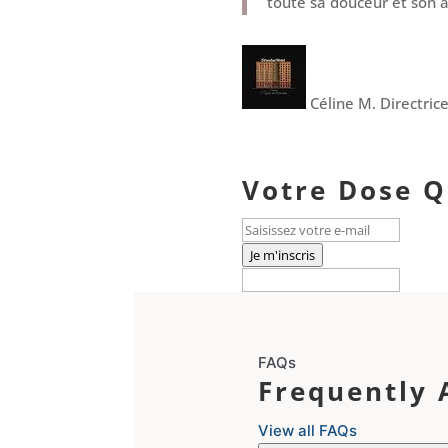
toute sa douceur et son a
Céline M.
Directric
Votre Dose Q
Je m'inscris
FAQs
Frequently 
View all FAQs