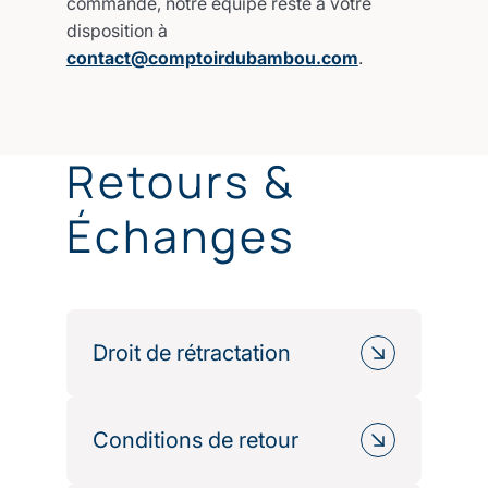
commande, notre équipe reste à votre
disposition à
Les délais varient selon la destination
contact@comptoirdubambou.com
.
:
DOM-TOM : 10 à 20 jours ouvrés
États-Unis & Canada : 10 à 15 jours
Retours &
ouvrés
Moyen-Orient : environ 10 jours
Échanges
ouvrés
Asie : jusqu’à 15 jours ouvrés
Les délais indiqués sont donnés à
titre indicatif et peuvent varier selon
les transporteurs ou les formalités
Droit de rétractation
douanières.
Conformément à la réglementation en
vigueur, vous disposez de
14 jours
à
Conditions de retour
compter de la réception de votre