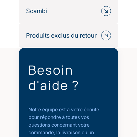
commande pour exercer votre droit
Les articles retournés doivent être :
de rétractation.
Scambi
neufs, non utilisés et non lavés ;
Avant tout retour, merci de contacter
dans leur emballage d’origine ;
Vous souhaitez changer une taille,
notre service client à
accompagnés de leurs étiquettes et
une couleur ou un produit ?
Produits exclus du retour
contact@comptoirdubambou.com
,
accessoires.
qui vous indiquera la procédure à
Après réception et vérification de
Contactez simplement notre service
Pour des raisons d’hygiène ou de
suivre.
votre retour, nous procéderons au
client dans un délai de
14 jours
après
personnalisation, certains produits ne
remboursement sur votre moyen de
réception de votre commande. Dès
Besoin
peuvent pas être retournés :
paiement initial, dans les meilleurs
validation de votre demande et
les articles personnalisés ou brodés ;
délais.
réception du produit retourné, nous
d'aide ?
les savons et produits d’hygiène ;
procéderons à l’expédition de votre
Les frais de retour restent à la charge
tout article ayant été utilisé, lavé ou
nouvel article dans les meilleurs
du client, sauf en cas d’erreur de
endommagé après réception.
délais.
préparation ou de produit
Notre équipe est à votre écoute
défectueux.
pour répondre à toutes vos
questions concernant votre
commande, la livraison ou un