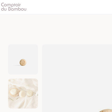
Lavandin | Cartes
de
Provence
quantity