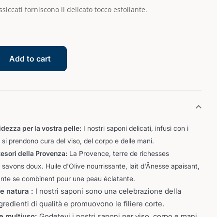
essiccati forniscono il delicato tocco esfoliante.
Add to cart
ezza per la vostra pelle:
I nostri saponi delicati, infusi con i
 si prendono cura del viso, del corpo e delle mani.
tesori della Provenza:
La Provence, terre de richesses
s savons doux. Huile d'Olive nourrissante, lait d'Ânesse apaisant,
ante se combinent pour une peau éclatante.
e natura :
I nostri saponi sono una celebrazione della
gredienti di qualità e promuovono le filiere corte.
e multiuso:
Godetevi i nostri saponi per viso, corpo e mani