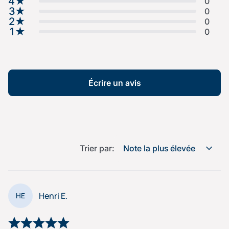
4
★
0
3
★
0
2
★
0
1
★
0
Écrire un avis
Trier par:
Note la plus élevée
Henri E.
HE