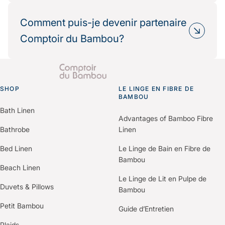
Oui, de nombreux partenaires hôteliers
Résultat : une réduction mesurable de votre
choisissent Comptoir du Bambou dans le cadre
Comment puis-je devenir partenaire
impact environnemental.
de leur politique RSE.
Comptoir du Bambou?
Nous fournissons les informations
environnementales et les bilans carbone produits
Il vous suffit de nous contacter via le formulaire
pour vos démarches de certification (Green Key,
“Espace Professionnels” du site.
Clef Verte, Ecolabel…).
SHOP
Un membre de notre équipe vous recontactera
LE LINGE EN FIBRE DE
Go to homepage
BAMBOU
pour comprendre vos besoins et construire une
Bath Linen
offre personnalisée selon votre établissement.
Advantages of Bamboo Fibre
Bathrobe
Linen
Bed Linen
Le Linge de Bain en Fibre de
Bambou
Beach Linen
Le Linge de Lit en Pulpe de
Duvets & Pillows
Bambou
Petit Bambou
Guide d’Entretien
Plaids