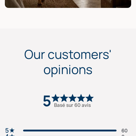
Our customers'
opinions
5
Basé sur 60 avis
5
★
60