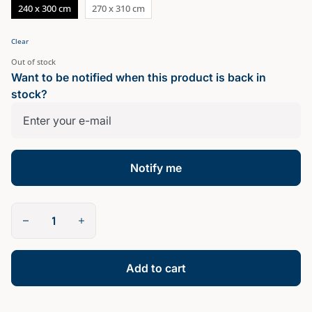
240 x 300 cm
270 x 310 cm
Clear
Out of stock
Want to be notified when this product is back in
stock?
Notify me
Drap
plat
|
Satin
de
Add to cart
Bambou
quantity