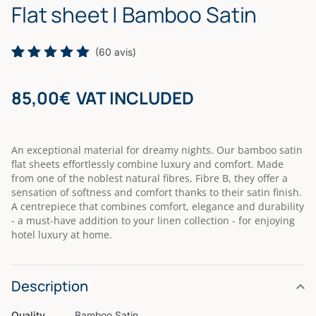
Flat sheet | Bamboo Satin
(
60
avis)
Rated
60
5.00
out
85,00
€
VAT INCLUDED
of 5
based on
customer
ratings
An exceptional material for dreamy nights. Our bamboo satin
flat sheets effortlessly combine luxury and comfort. Made
from one of the noblest natural fibres, Fibre B, they offer a
sensation of softness and comfort thanks to their satin finish.
A centrepiece that combines comfort, elegance and durability
- a must-have addition to your linen collection - for enjoying
hotel luxury at home.
Description
Quality
Bamboo Satin