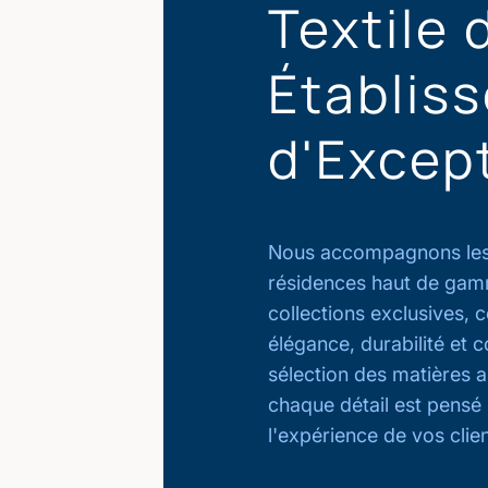
Textile 
Établis
d'Excep
Nous accompagnons les 
résidences haut de ga
collections exclusives, 
élégance, durabilité et c
sélection des matières 
chaque détail est pensé
l'expérience de vos clien