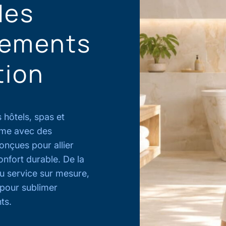
des
sements
tion
hôtels, spas et
mme avec des
conçues pour allier
onfort durable. De la
au service sur mesure,
 pour sublimer
ts.