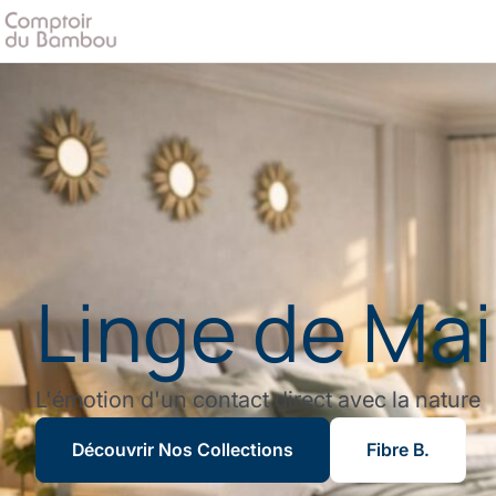
Natural Hom
Découvrez le secret d'une fibre révolutionnair
luxe durable et douceur incomparable.
Notre Linge de Bain
Notre Savoir-faire