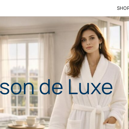
SHO
e Experience
e, alliant